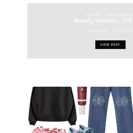
SKÖNHET
BEAUTY WANTI
Beauty Wanties – 05
ALEXANDRA
28/05/2020
VIEW POST