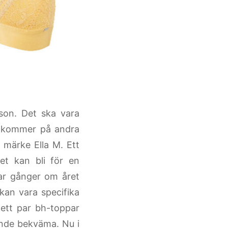
son. Det ska vara
t kommer på andra
a märke Ella M. Ett
et kan bli för en
par gånger om året
kan vara specifika
r ett par bh-toppar
ande bekväma. Nu i