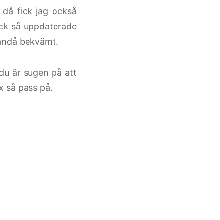
då fick jag också
lick så uppdaterade
 ändå bekvämt.
 du är sugen på att
x så pass på.