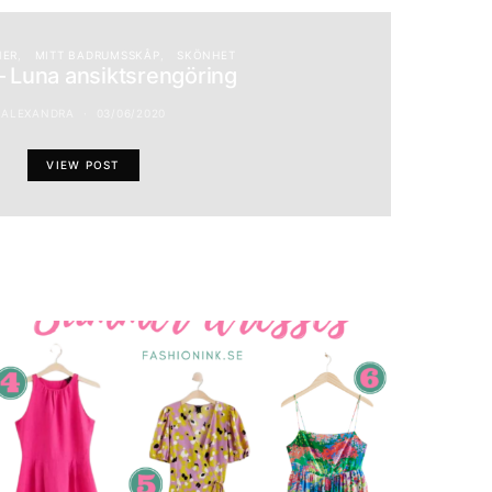
NER
MITT BADRUMSSKÅP
SKÖNHET
– Luna ansiktsrengöring
ALEXANDRA
03/06/2020
VIEW POST