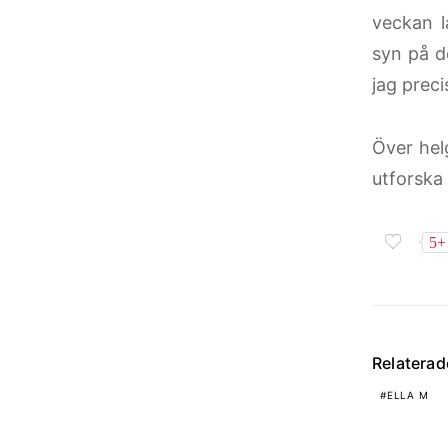
veckan l
syn på d
jag prec
Över he
utforska
5+
Relatera
ELLA M