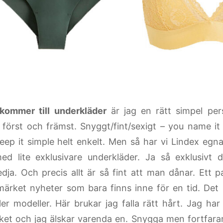
kommer till underkläder
är jag en rätt simpel per
först och främst. Snyggt/fint/sexigt – you name i
 keep it simple helt enkelt. Men så har vi Lindex egn
d lite exklusivare underkläder. Ja så exklusivt d
dja. Och precis allt är så fint att man dånar. Ett 
märket nyheter som bara finns inne för en tid. Det 
ller modeller. Här brukar jag falla rätt hårt. Jag ha
ket och jag älskar varenda en. Snygga men fortfar