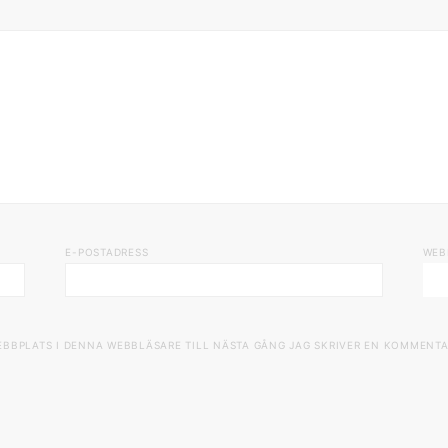
E-POSTADRESS
WEB
EBBPLATS I DENNA WEBBLÄSARE TILL NÄSTA GÅNG JAG SKRIVER EN KOMMENTA