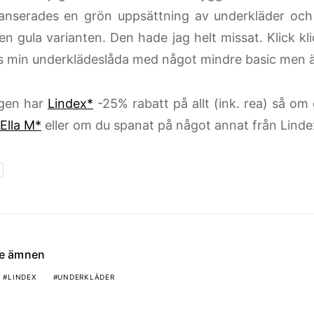
anserades en grön uppsättning av underkläder och 
en gula varianten. Den hade jag helt missat. Klick k
is min underklädeslåda med något mindre basic men
lgen har
Lindex*
-25% rabatt på allt (ink. rea) så om
Ella M*
eller om du spanat på något annat från Linde
de ämnen
LINDEX
UNDERKLÄDER