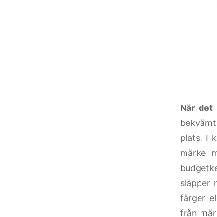
När det 
bekvämt 
plats. I
märke me
budgetke
släpper 
färger e
från mär