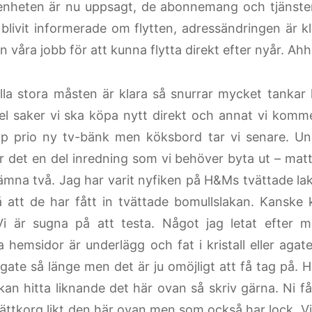
ägenheten är nu uppsagt, de abonnemang och tjänster
blivit informerade om flytten, adressändringen är kl
ån våra jobb för att kunna flytta direkt efter nyår. Ahh
lla stora måsten är klara så snurrar mycket tankar k
el saker vi ska köpa nytt direkt och annat vi komm
yp prio ny tv-bänk men köksbord tar vi senare. Un
r det en del inredning som vi behöver byta ut – mat
nämna två. Jag har varit nyfiken på H&Ms tvättade la
 att de har fått in tvättade bomullslakan. Kanske
i är sugna på att testa. Något jag letat efter m
a hemsidor är underlägg och fat i kristall eller agat
gate så länge men det är ju omöjligt att få tag på. H
 kan hitta liknande det här ovan så skriv gärna. Ni f
ättkorg likt den här ovan men som också har lock. Vi