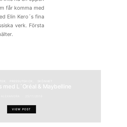
 som får komma med
ed Elin Kero´s fina
siska verk. Första
älter.
TER
PRESSUTSKICK
SKÖNHET
s med L´Oréal & Maybelline
ALEXANDRA
25/11/2018
VIEW POST