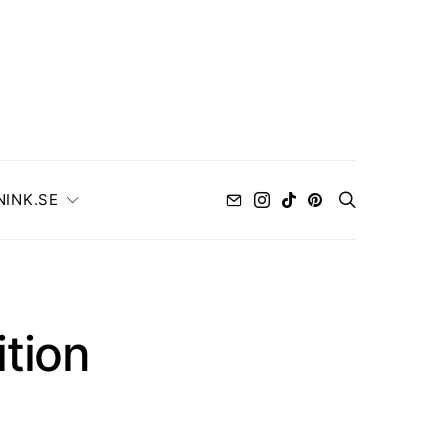
NINK.SE
ition