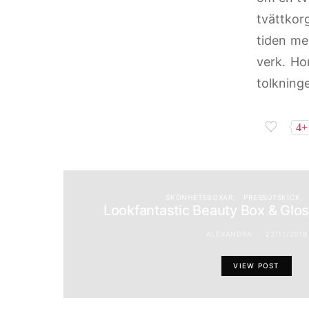
tvättkor
tiden me
verk. Ho
tolkninge
4+
SKÖNHETSBOXAR
PRESSUTSKICK
Lookfantastic Beauty Box & Glo
ALEXANDRA
22/11/2018
VIEW POST