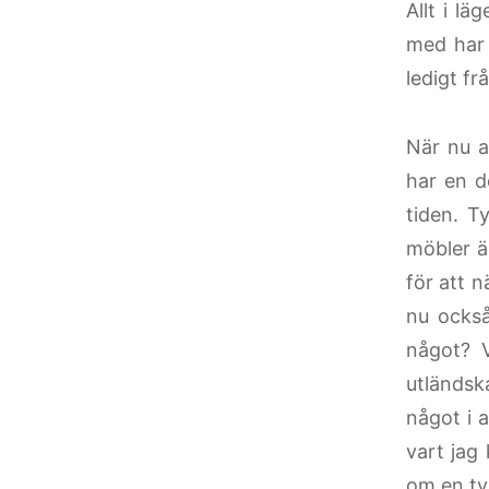
Allt i l
med har 
ledigt fr
När nu a
har en d
tiden. T
möbler ä
för att 
nu också
något? V
utländsk
något i a
vart jag
om en tv