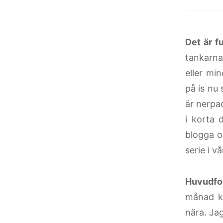
Det är fu
tankarna 
eller min
på is nu 
är nerpac
i korta 
blogga o
serie i vå
Huvudfok
månad kv
nära. Jag