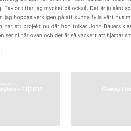
g. Tavlor tittar jag mycket på också. Det är ju sånt
n jag hoppas verkligen på att kunna fylla vårt hus m
n har ett projekt nu där hon tolkar John Bauers klas
n ser ni här ovan och det är så vackert att hjärtat sm
SKÖNHET
NYHE
ssybox – 11|2018
Glossy Lip