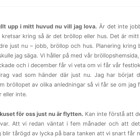
llt upp i mitt huvud nu vill jag lova.
Är det inte job
kretsar kring så är det bröllop eller hus. Det är mitt
dre just nu – jobb, bröllop och hus. Planering kring b
skulle jag säga. Vi håller på med vår bröllopshemsida
kade och i december får vi veta om vi får vår festloka
drag vad som händer där just nu. Jag har börjat dr
m bröllopet av olika anledningar så vi får se om jag
r eller inte.
uset för oss just nu är flytten.
Kan inte förstå att d
ar. Att vi redan väntat i fem månader och att det
 blir tårögd av lycka på bara tanken att vi snart får 