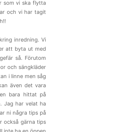
 som vi ska flytta
ar och vi har tagit
h!!
ring inredning. Vi
er att byta ut med
gefär så. Förutom
tor och sängkläder
kan i linne men såg
 kan även det vara
en bara hittat på
e. Jag har velat ha
ar ni några tips på
år också gärna tips
ll inte ha en öppen