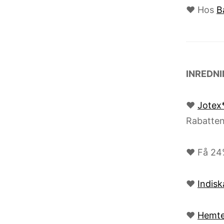
♥ Hos
B
INREDN
♥
Jotex
Rabatten
♥ Få 24%
♥
Indisk
♥
Hemt