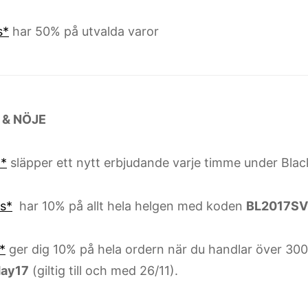
s*
har 50% på utvalda varor
 & NÖJE
*
släpper ett nytt erbjudande varje timme under Blac
is*
har 10% på allt hela helgen med koden
BL2017SV
*
ger dig 10% på hela ordern när du handlar över 30
day17
(giltig till och med 26/11).