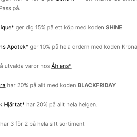
Pass på.
nique*
ger dig 15% på ett köp med koden
SHINE
ns Apotek*
ger 10% på hela ordern med koden Krona
 utvalda varor hos
Åhlens*
ra
har 20% på allt med koden
BLACKFRIDAY
k Hjärtat*
har 20% på allt hela helgen.
har 3 för 2 på hela sitt sortiment