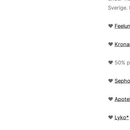
Sverige. 
♥
Feelu
♥
Krona
♥ 50% på
♥
Sepho
♥
Apote
♥
Lyko*