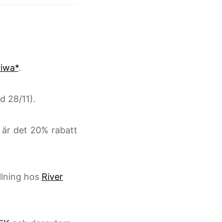
riwa*
.
ed 28/11).
 är det 20% rabatt
llning hos
River