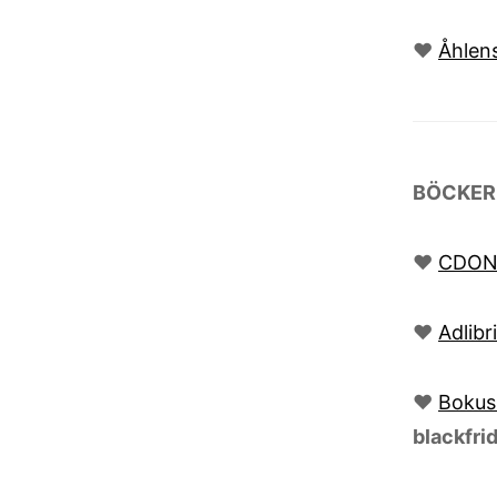
♥
Åhlen
BÖCKER
♥
CDON
♥
Adlibr
♥
Bokus
blackfri