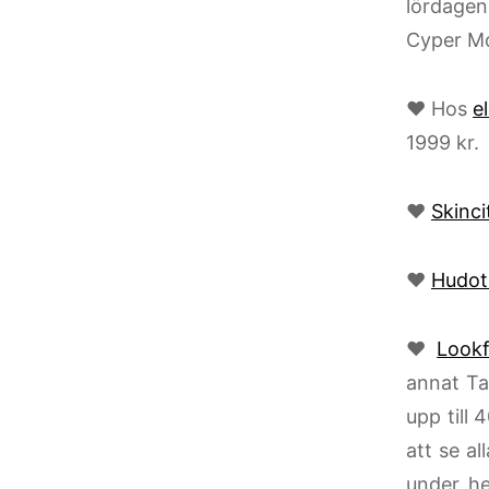
lördagen
Cyper Mo
♥ Hos
e
1999 kr.
♥
Skinci
♥
Hudot
♥
Lookf
annat Ta
upp till
att se a
under h