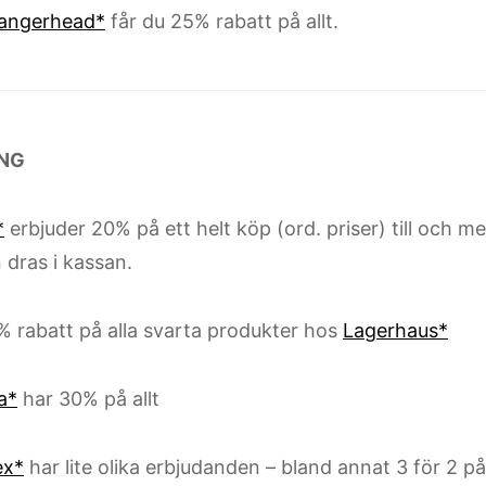
angerhead*
får du 25% rabatt på allt.
ING
*
erbjuder 20% på ett helt köp (ord. priser) till och 
 dras i kassan.
 rabatt på alla svarta produkter hos
Lagerhaus*
a*
har 30% på allt
ex*
har lite olika erbjudanden – bland annat 3 för 2 på 