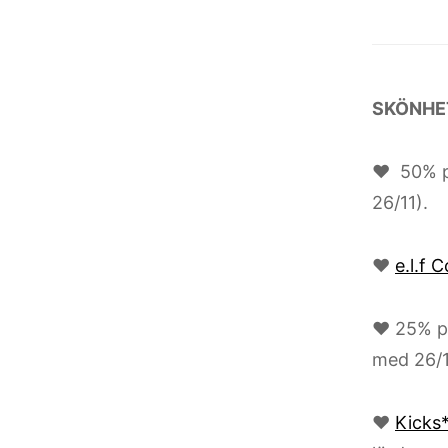
SKÖNHE
♥ 50% på
26/11).
♥
e.l.f 
♥ 25% på
med 26/1
♥
Kicks