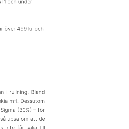
/11 och under
ar över 499 kr och
n i rullning. Bland
skia mfl. Dessutom
 Sigma (30%) – för
kså tipsa om att de
inte får sälja till