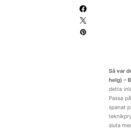
Så var d
helg) – 
detta in
Passa på 
spanat på
teknikpr
sluta me