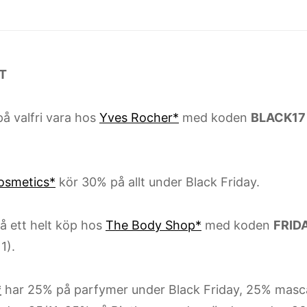
T
 valfri vara hos
Yves Rocher*
med koden
BLACK17
Cosmetics*
kör 30% på allt under Black Friday.
 ett helt köp hos
The Body Shop*
med koden
FRID
1).
*
har 25% på parfymer under Black Friday, 25% masc