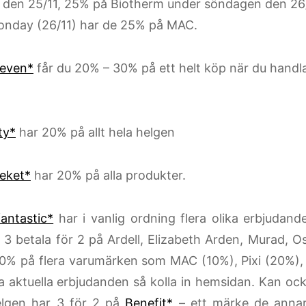
 den 25/11, 25% på Biotherm under söndagen den 26
nday (26/11) har de 25% på MAC.
leven*
får du 20% – 30% på ett helt köp när du handl
ty*
har 20% på allt hela helgen
eket*
har 20% på alla produkter.
antastic*
har i vanlig ordning flera olika erbjudande
 3 betala för 2 på Ardell, Elizabeth Arden, Murad, O
 40% på flera varumärken som MAC (10%), Pixi (20%),
lla aktuella erbjudanden så kolla in hemsidan. Kan oc
elgen har 3 för 2 på
Benefit*
– ett märke de annars 