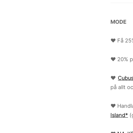
MODE
♥ Få 25%
♥ 20% på
♥
Cubu
på allt o
♥ Handla
Island*
(g