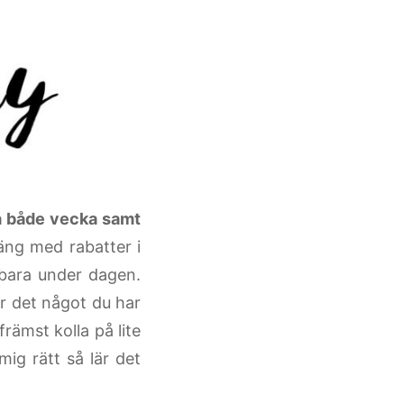
a både vecka samt
äng med rabatter i
 bara under dagen.
 Är det något du har
främst kolla på lite
ig rätt så lär det