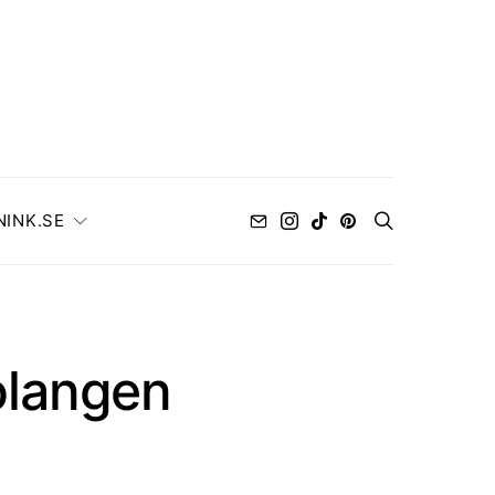
NINK.SE
olangen