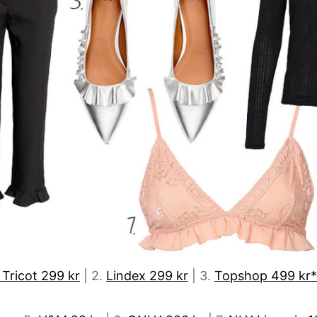
 Tricot 299 kr
| 2.
Lindex 299 kr
| 3.
Topshop 499 kr*