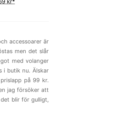
69 kr*
och accessoarer är
östas men det slår
något med volanger
 i butik nu. Älskar
 prislapp på 99 kr.
n jag försöker att
et blir för gulligt,