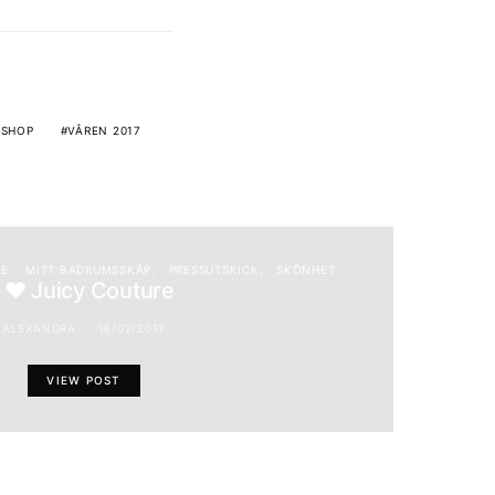
PSHOP
VÅREN 2017
NE
MITT BADRUMSSKÅP
PRESSUTSKICK
SKÖNHET
I ♥ Juicy Couture
ALEXANDRA
16/02/2017
VIEW POST