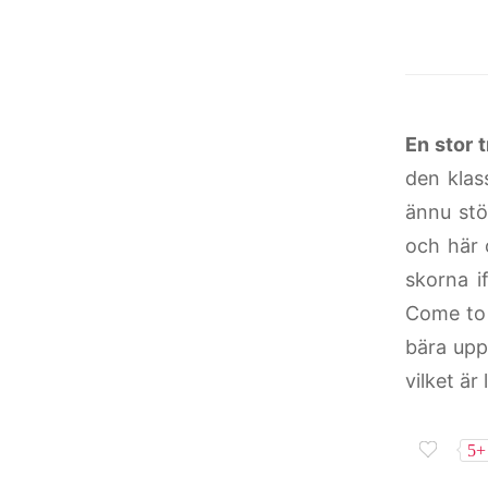
En stor 
den klas
ännu stö
och här 
skorna i
Come to 
bära upp 
vilket är
5+