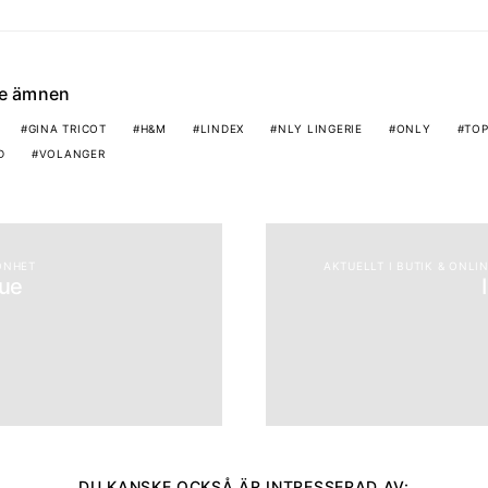
de ämnen
GINA TRICOT
H&M
LINDEX
NLY LINGERIE
ONLY
TO
D
VOLANGER
ÖNHET
AKTUELLT I BUTIK & ONLI
que
DU KANSKE OCKSÅ ÄR INTRESSERAD AV: