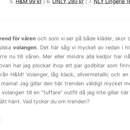
5.
H&M 99 kr
| 6.
ONLY 280 kr
| 7.
NLY Lingerie 1
trend för våren
och som vi ser på både kläder, skor 
siska
volangen
. Det här såg vi mycket av redan i h
rre nu till våren. Mer eller mindre alla kedjor har 
ovan har jag plockat ihop ett par godbitar som finns
från H&M! Volanger, låg klack, silvermetallic och en
mama! Jag gillar den här trenden väldigt mycket me
volangen till en ”tuffare” outfit då jag inte gillar när d
 lätt hänt. Vad tycker du om trenden?