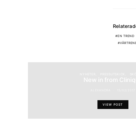
Relatera
EN TREND
VÅRTREN
NYHETER
PRESSUTSKICK
SK
New in from Clini
ALEXANDRA
15/02/2017
VIEW POST