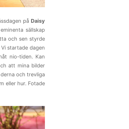
mässdagen på
Daisy
eminenta sällskap
åtta och sen styrde
 Vi startade dagen
åt nio-tiden. Kan
ch att mina bilder
nderna och trevliga
 eller hur. Fotade