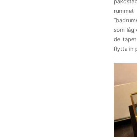
påkostad
rummet 
”badrums
som låg 
de tapet
flytta i