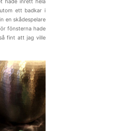
 hade inrett hela
utom ett badkar i
in en skådespelare
för fönsterna hade
 fint att jag ville