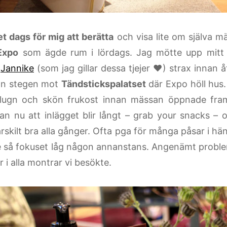
et dags för mig att berätta
och visa lite om själva 
Expo
som ägde rum i lördags. Jag mötte upp mitt 
&
Jannike
(som jag gillar dessa tjejer ♥) strax innan 
on stegen mot
Tändstickspalatset
där Expo höll hus.
lugn och skön frukost innan mässan öppnade fram
an nu att inlägget blir långt – grab your snacks – o
ärskilt bra alla gånger. Ofta pga för många påsar i hä
re så fokuset låg någon annanstans. Angenämt problem
er i alla montrar vi besökte.