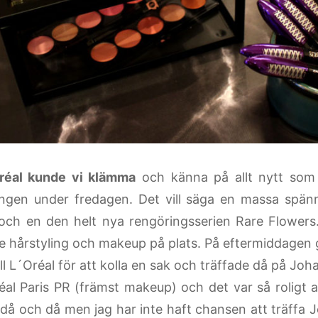
réal kunde vi klämma
och känna på allt nytt som
ingen under fredagen. Det vill säga en massa spä
och en den helt nya rengöringsserien Rare Flowers
 hårstyling och makeup på plats. På eftermiddagen
till L´Oréal för att kolla en sak och träffade då på J
al Paris PR (främst makeup) och det var så roligt at
u då och då men jag har inte haft chansen att träffa 