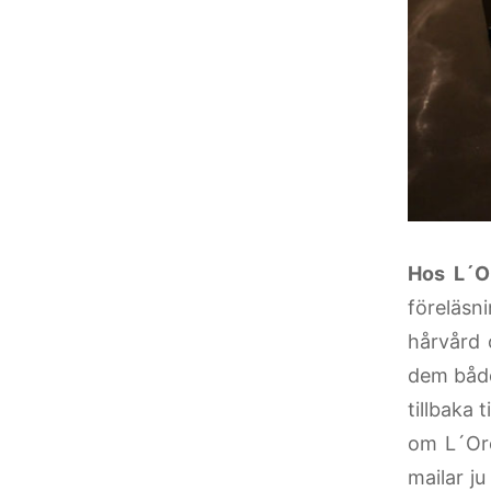
Hos L´O
föreläsn
hårvård 
dem både
tillbaka 
om L´Oré
mailar j