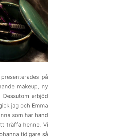
 presenterades på
nnande makeup, ny
. Dessutom erbjöd
 gick jag och Emma
ohanna som har hand
t träffa henne. Vi
Johanna tidigare så