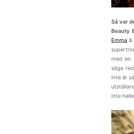
Så var d
Beauty 
Emma
supertri
med en 
säga red
inte är s
utställa
inte hell