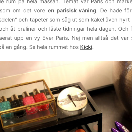
e rum på hela mässan. Temat var Paris och märket
som om det vore
en parisisk våning
. De hade för
delen” och tapeter som såg ut som kakel även hyrt 
och åt praliner och läste tidningar hela dagen. Och 
serat upp en vy över Paris. Nej men alltså det var så
n på en gång. Se hela rummet hos
Kicki
.