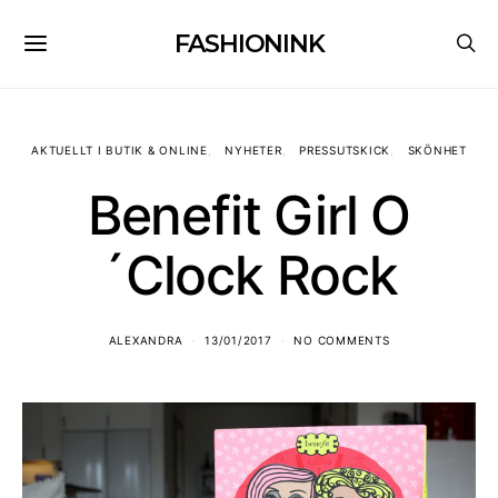
FASHIONINK
AKTUELLT I BUTIK & ONLINE
NYHETER
PRESSUTSKICK
SKÖNHET
Benefit Girl O
´Clock Rock
ALEXANDRA
13/01/2017
NO COMMENTS