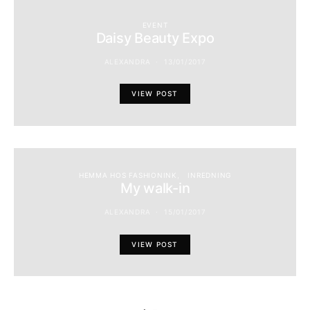
EVENT
Daisy Beauty Expo
ALEXANDRA
13/01/2017
VIEW POST
HEMMA HOS FASHIONINK
INREDNING
My walk-in
ALEXANDRA
15/01/2017
VIEW POST