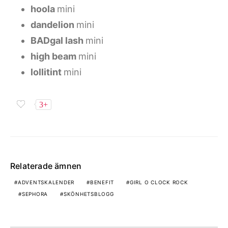
hoola
mini
dandelion
mini
BADgal lash
mini
high beam
mini
lollitint
mini
3+
Relaterade ämnen
ADVENTSKALENDER
BENEFIT
GIRL O CLOCK ROCK
SEPHORA
SKÖNHETSBLOGG