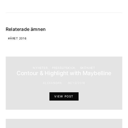
Relaterade ämnen
ÅRET 2016
NYHETER
PRESSUTSKICK
SKÖNHET
Contour & Highlight with Maybelline
ALEXANDRA
30/12/2016
VIEW POST