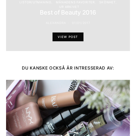
LISTOR/UTMANING
MÅNADENS FAVORITER
SKÖNHET
UR ARKIVET
Best of Beauty 2016
ALEXANDRA
01/01/2017
VIEW POST
DU KANSKE OCKSÅ ÄR INTRESSERAD AV: