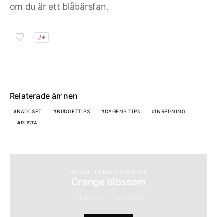
om du är ett blåbärsfan.
2+
Relaterade ämnen
BÄDDSET
BUDGETTIPS
DAGENS TIPS
INREDNING
RUSTA
AKTUELLT I BUTIK & ONLINE
Orange blossom
ALEXANDRA
10/10/2016