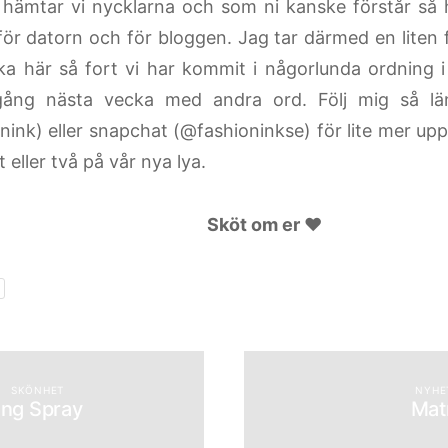
hämtar vi nycklarna och som ni kanske förstår så 
 för datorn och för bloggen. Jag tar därmed en liten 
baka här så fort vi har kommit i någorlunda ordning 
ång nästa vecka med andra ord. Följ mig så lä
nink) eller snapchat (@fashioninkse) för lite mer up
tt eller två på vår nya lya.
Sköt om er ♥
SKÖNHET
NYHE
ing Spray
Matr