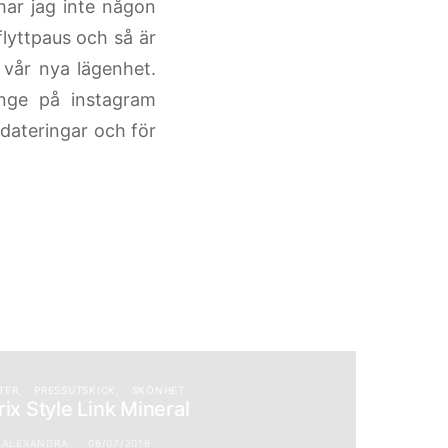
har jag inte någon
flyttpaus och så är
i vår nya lägenhet.
nge på instagram
pdateringar och för
TER
PRESSUTSKICK
SKÖNHET
ix Style Link Mineral
ALEXANDRA
06/07/2016