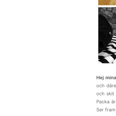
Hej mina
och däref
och skit 
Packa är 
Ser fram 