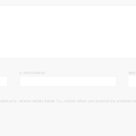
E-POSTADRESS
WEB
EBBPLATS I DENNA WEBBLÄSARE TILL NÄSTA GÅNG JAG SKRIVER EN KOMMENTA