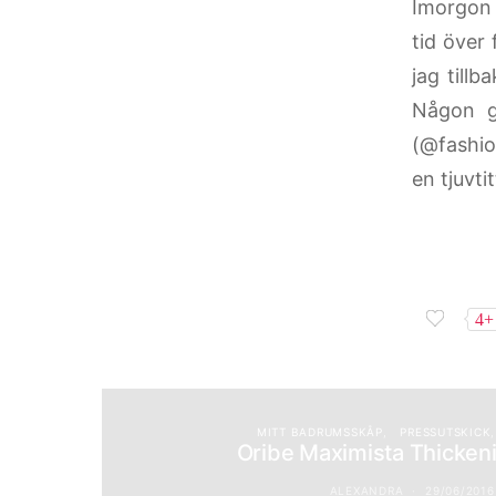
Imorgon 
tid över
jag till
Någon g
(@fashio
en tjuvti
4+
MITT BADRUMSSKÅP
PRESSUTSKICK
Oribe Maximista Thicken
ALEXANDRA
29/06/2016