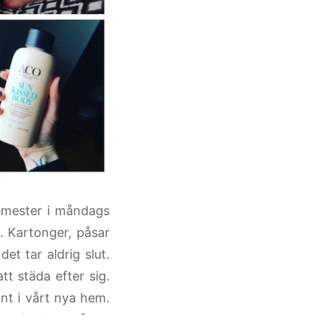
emester i måndags
s. Kartonger, påsar
det tar aldrig slut.
tt städa efter sig.
int i vårt nya hem.