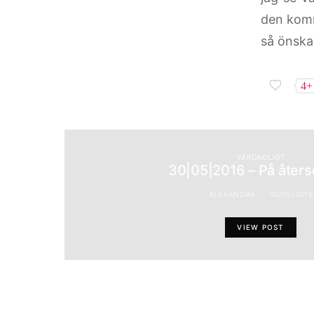
den komm
så önskar
4+
VARDAGLIGT
30|05|2016 – På åter
ALEXANDRA
30/05/2016
VIEW POST