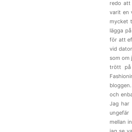
redo att
varit en
mycket t
lägga på
för att e
vid dato
som om j
trött på
Fashioni
bloggen. 
och enba
Jag har 
ungefär
mellan i
jag se va