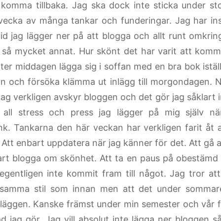
 komma tillbaka. Jag ska dock inte sticka under st
 vecka av många tankar och funderingar. Jag har inse
id jag lägger ner på att blogga och allt runt omkrin
 så mycket annat. Hur skönt det har varit att kom
fter middagen lägga sig i soffan med en bra bok iställ
rn och försöka klämma ut inlägg till morgondagen. N
ag verkligen avskyr bloggen och det gör jag såklart i
 all stress och press jag lägger på mig själv nä
nk. Tankarna den här veckan har verkligen farit åt a
Att enbart uppdatera när jag känner för det. Att gå al
rt blogga om skönhet. Att ta en paus på obestämd t
egentligen inte kommit fram till något. Jag tror att
 samma stil som innan men att det under sommare
nläggen. Kanske främst under min semester och vår fly
d jag gör. Jag vill absolut inte lägga ner bloggen så