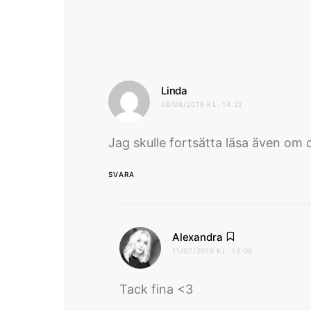
skriver:
Linda
06/06/2016 KL. 14:22
Jag skulle fortsätta läsa även om de
SVARA
skriver:
Alexandra
11/07/2016 KL. 13:06
Tack fina <3