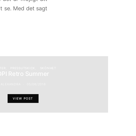
t se. Med det sagt
TER
PRESSUTSKICK
SKÖNHET
OPI Retro Summer
ALEXANDRA
05/06/2016
VIEW POST