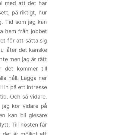
ol med att det har
tt, på riktigt, hur
g. Tid som jag kan
ma hem från jobbet
et för att sätta sig
u låter det kanske
nte men jag är rätt
r det kommer till
lla håll. Lägga ner
l in på ett intresse
id. Och så vidare.
 jag kör vidare på
n kan bli glesare
tt. Till hösten får
 det är möjligt att