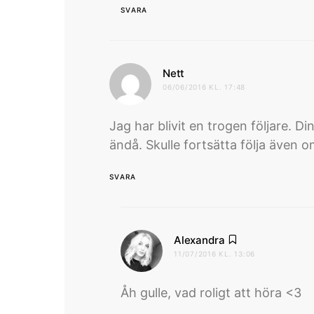
SVARA
skriver:
Nett
06/06/2016 KL. 17:48
Jag har blivit en trogen följare. 
ändå. Skulle fortsätta följa även om
SVARA
skriver:
Alexandra
11/07/2016 KL. 13:06
Åh gulle, vad roligt att höra <3