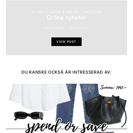
AKTUELLT I BUTIK & ONLINE
INREDNING
Gröna nyheter
ALEXANDRA
05/05/2016
VIEW POST
DU KANSKE OCKSÅ ÄR INTRESSERAD AV: