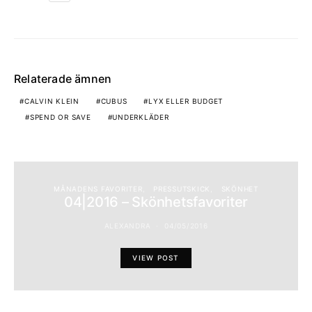
Relaterade ämnen
CALVIN KLEIN
CUBUS
LYX ELLER BUDGET
SPEND OR SAVE
UNDERKLÄDER
MÅNADENS FAVORITER
PRESSUTSKICK
SKÖNHET
04|2016 – Skönhetsfavoriter
ALEXANDRA
04/05/2016
VIEW POST