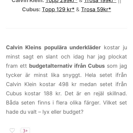
Calvin Klein:
Topp 299kr*
&
Trosa 199kr*
||
Cubus:
Topp 129 kr*
&
Trosa 59kr*
Calvin Kleins populära underkläder
kostar ju
minst sagt en slant och idag har jag plockat
fram ett
budgetalternativ ifrån Cubus
som jag
tycker är minst lika snyggt. Hela setet ifrån
Calvin Klein kostar 498 kr medan setet ifrån
Cubus kostar 188 kr. Det är en rejäl skillnad.
Båda seten finns i flera olika färger. Vilket set
hade du valt – lyx eller budget?
3+