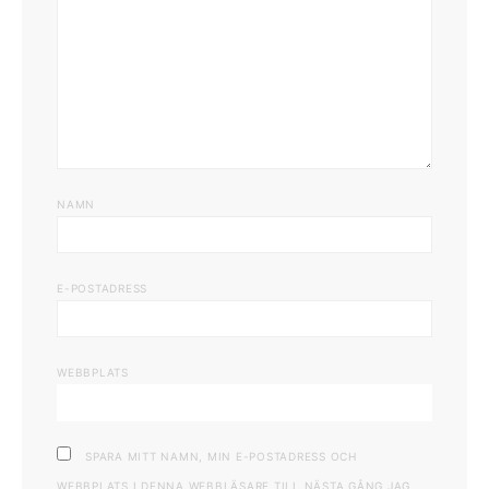
NAMN
E-POSTADRESS
WEBBPLATS
SPARA MITT NAMN, MIN E-POSTADRESS OCH
WEBBPLATS I DENNA WEBBLÄSARE TILL NÄSTA GÅNG JAG