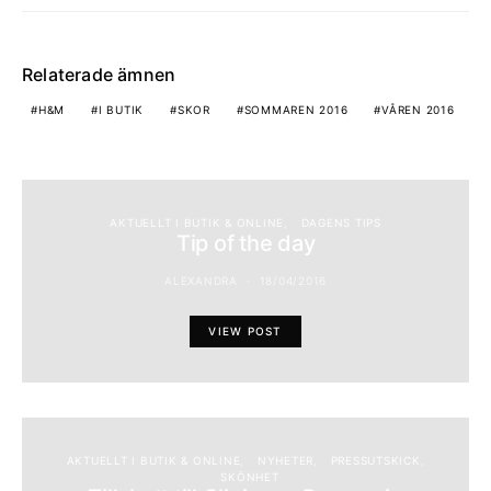
Relaterade ämnen
H&M
I BUTIK
SKOR
SOMMAREN 2016
VÅREN 2016
AKTUELLT I BUTIK & ONLINE
DAGENS TIPS
Tip of the day
ALEXANDRA
18/04/2016
VIEW POST
AKTUELLT I BUTIK & ONLINE
NYHETER
PRESSUTSKICK
SKÖNHET