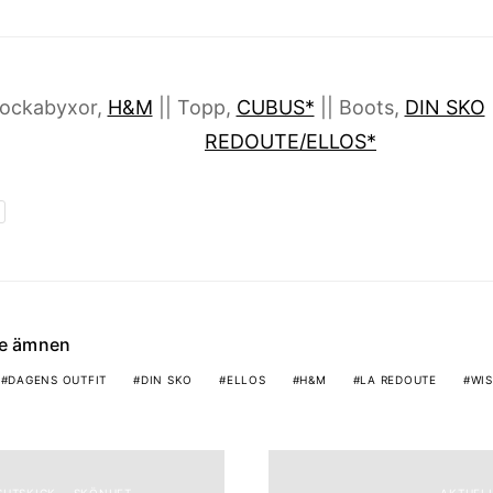
ockabyxor,
H&M
|| Topp,
CUBUS*
|| Boots,
DIN SKO
REDOUTE/ELLOS*
de ämnen
DAGENS OUTFIT
DIN SKO
ELLOS
H&M
LA REDOUTE
WIS