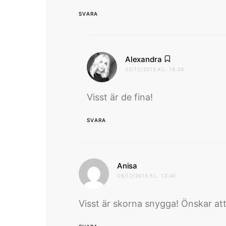
SVARA
skriver:
Alexandra
25/12/2015 KL. 16:04
Visst är de fina!
SVARA
skriver:
Anisa
09/12/2015 KL. 13:40
Visst är skorna snygga! Önskar att v