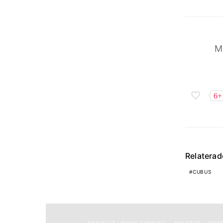
M
6+
Relatera
CUBUS