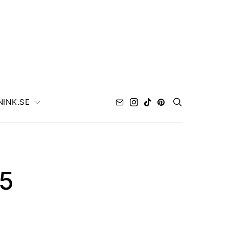
NINK.SE
15