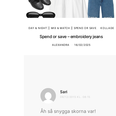
DAY & NIGHT || MIX & MATCH || SPEND OR SAVE
KOLLAGE
Spend or save – embroidery jeans
ALEXANDRA
16/02/2025
skriver:
Sari
09/12/2015 KL. 08:15
Åh så snygga skorna var!