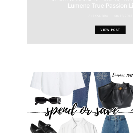
AKTUELLT I BUTIK & ONLINE
NYHETER
PRES
Lumene True Passion Li
ALEXANDRA
08/12/2015
VIEW POST