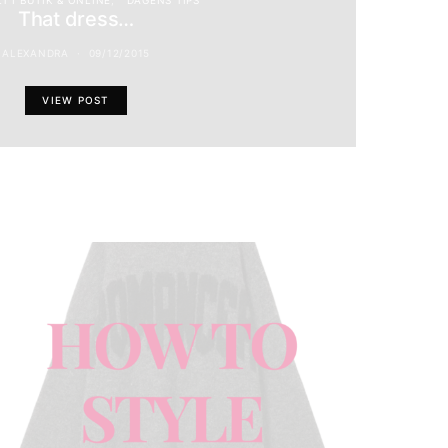
T I BUTIK & ONLINE
DAGENS TIPS
That dress…
ALEXANDRA
09/12/2015
VIEW POST