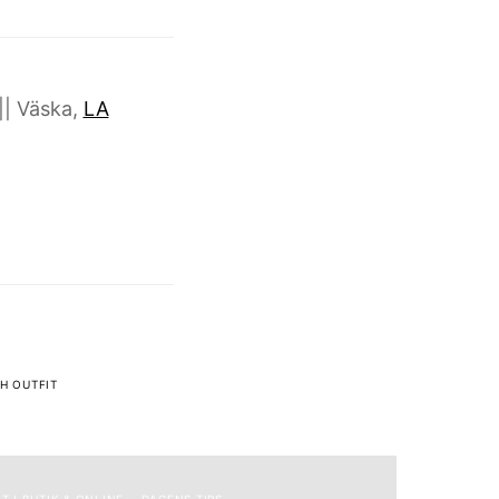
|| Väska,
LA
H OUTFIT