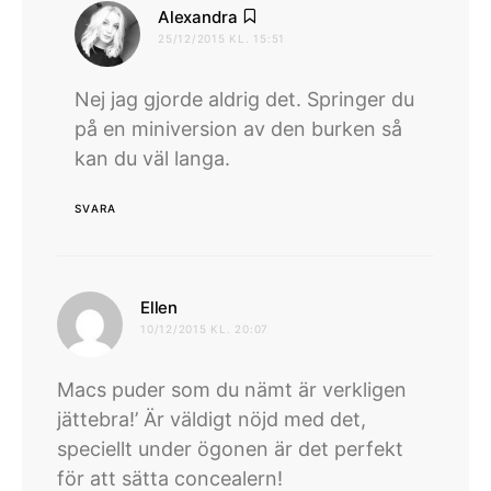
skriver:
Alexandra
25/12/2015 KL. 15:51
Nej jag gjorde aldrig det. Springer du
på en miniversion av den burken så
kan du väl langa.
SVARA
skriver:
Ellen
10/12/2015 KL. 20:07
Macs puder som du nämt är verkligen
jättebra!’ Är väldigt nöjd med det,
speciellt under ögonen är det perfekt
för att sätta concealern!