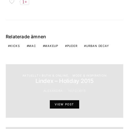
1+
Relaterade ämnen
KICKS
MAC
MAKEUP
PUDER
URBAN DECAY
AKTUELLT I BUTIK & ONLINE
MODE & INSPIRATION
Lindex – Holiday 2015
ALEXANDRA
10/12/2015
VIEW POST