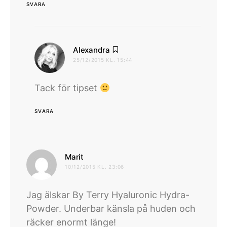
SVARA
skriver:
Alexandra
25/12/2015 KL. 15:44
Tack för tipset
SVARA
skriver:
Marit
10/12/2015 KL. 23:06
Jag älskar By Terry Hyaluronic Hydra-
Powder. Underbar känsla på huden och
räcker enormt länge!