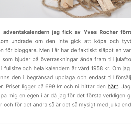
i adventskalendern jag fick av Yves Rocher förr
om undrade om den inte gick att köpa och tyvä
 för bloggare. Men i år har de faktiskt släppt en varia
 som bjuder på överraskningar ända fram till julaft
 i fullsize och hela kalendern är värd 1958 kr. Om jag
finns den i begränsad upplaga och endast till försälj
. Priset ligger på 699 kr och ni hittar den
här*
. Jag
öpa mig en egen i år då jag för det första verkligen 
r och för det andra så är det så mysigt med julkalend