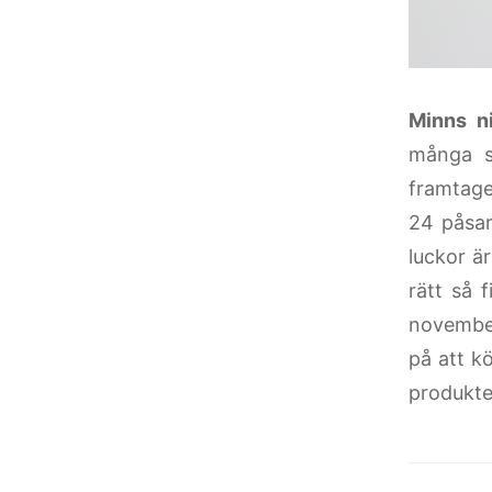
Minns n
många s
framtagen
24 påsar
luckor är
rätt så 
november
på att k
produkte