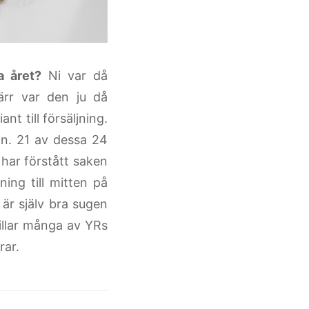
a året?
Ni var då
rr var den ju då
nt till försäljning.
on. 21 av dessa 24
 har förstått saken
ning till mitten på
 är själv bra sugen
gillar många av YRs
rar.