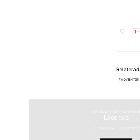
1+
Relatera
ADVENTSK
AKTUELLT I BUTIK & ONLIN
Lace bra
ALEXANDRA
06/11/2015