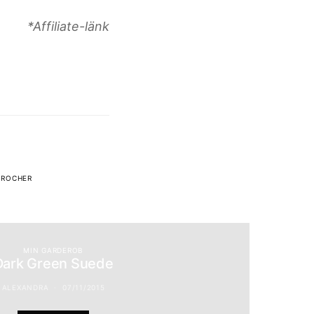
*Affiliate-länk
 ROCHER
MIN GARDEROB
Dark Green Suede
ALEXANDRA
07/11/2015