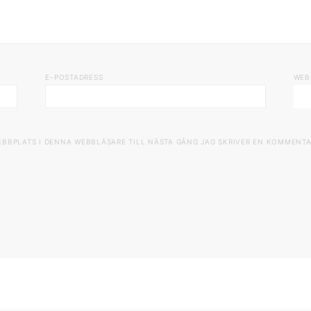
E-POSTADRESS
WEB
EBBPLATS I DENNA WEBBLÄSARE TILL NÄSTA GÅNG JAG SKRIVER EN KOMMENTA