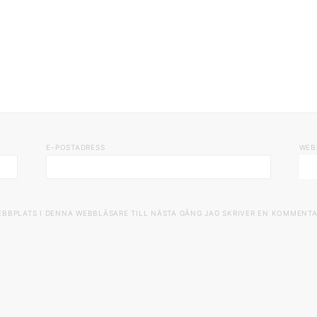
E-POSTADRESS
WEB
EBBPLATS I DENNA WEBBLÄSARE TILL NÄSTA GÅNG JAG SKRIVER EN KOMMENTA