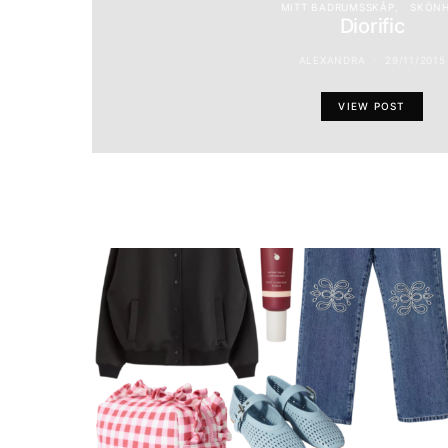
MITT BADRUMSSKÅP
SKÖN
Diorific
ALEXANDRA
29/11/2015
VIEW POST