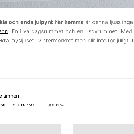
kla och enda julpynt här hemma
är denna ljusslinga
son
. En i vardagsrummet och en i sovrummet. Med t
kta mysljuset i vintermörkret men blir inte för juligt.
de ämnen
SON
JULEN 2015
LJUSSLINGA