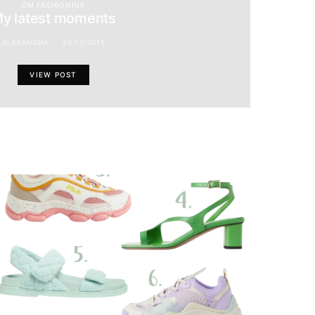
OM FASHIONINK
y latest moments
ALEXANDRA
29/11/2015
VIEW POST