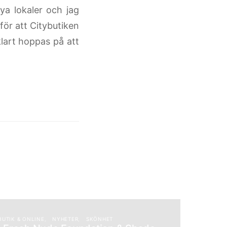
ya lokaler och jag
 för att Citybutiken
lart hoppas på att
BUTIK & ONLINE
NYHETER
SKÖNHET