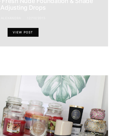
 Fresh Nude Foundation & Shade
Adjusting Drops
ALEXANDRA
12/10/2015
VIEW POST