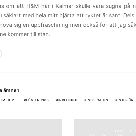
as om att H&M här i Kalmar skulle vara sugna på n
 såklart med hela mitt hjärta att ryktet är sant. Dels
ehöva sig en uppfräschning men också för att jag såk
 kommer till stan.
de ämnen
H&M HOME
HÖSTEN 2015
INREDNING
INSPIRATION
INTERIÖR
AKTUELLT I 