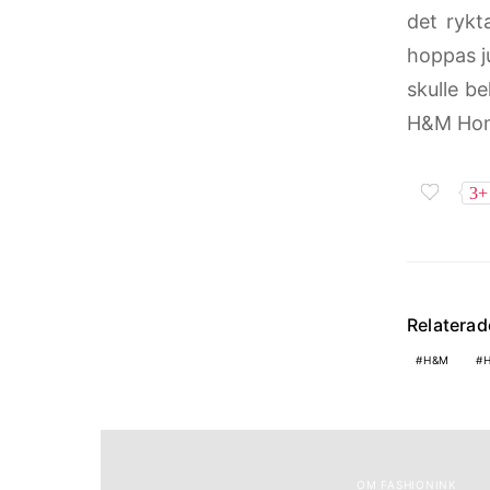
det rykt
hoppas ju
skulle b
H&M Home
3+
Relatera
H&M
OM FASHIONINK