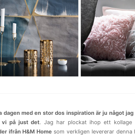
ta dagen med en stor dos inspiration är ju något jag 
 vi på just det
. Jag har plockat ihop ett kollag
lder ifrån H&M Home
som verkligen levererar denna 