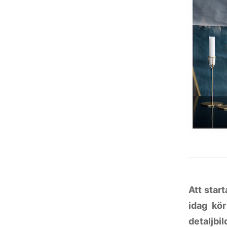
Att star
idag kör
detaljbi