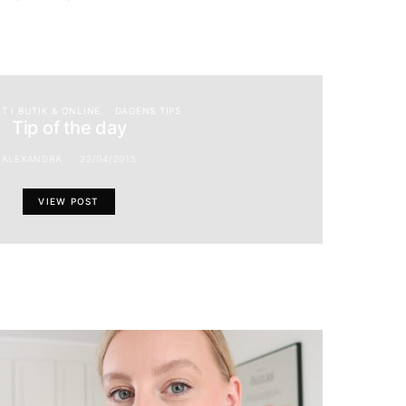
T I BUTIK & ONLINE
DAGENS TIPS
Tip of the day
ALEXANDRA
22/04/2015
VIEW POST