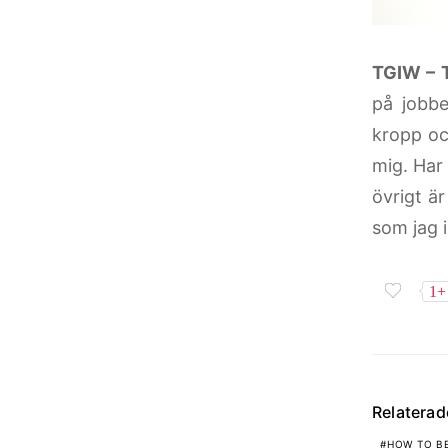
TGIW – 
på jobbe
kropp oc
mig. Har 
övrigt ä
som jag 
1+
Relatera
HOW TO BE