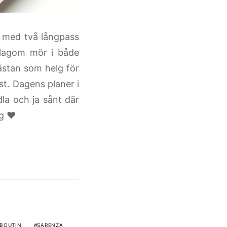
 med två långpass
g lagom mör i både
ästan som helg för
st. Dagens planer i
la och ja sånt där
ag ♥
BOUTIN
SARENZA