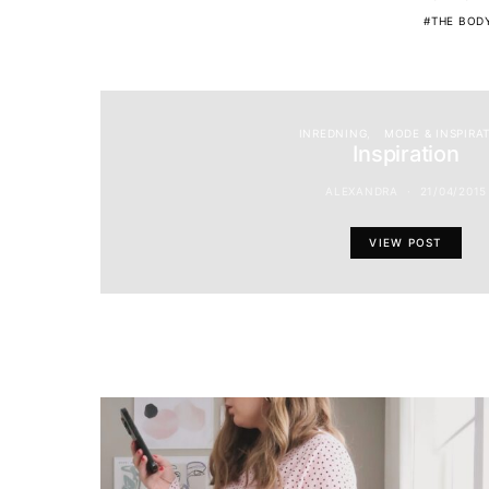
THE BOD
INREDNING
MODE & INSPIRA
Inspiration
ALEXANDRA
21/04/2015
VIEW POST