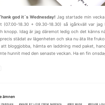
Thank god it´s Wednesday!
Jag startade min vecka
t (07.00-18.30 + 09.30-18.30) så igårkväll var ja
h knopp. Idag är jag däremot ledig och det känns n
precis städat av lägenheten och ska nu äta lite fruko
r att bloggjobba, hämta en laddning med paket, hand
inte hunnit med den senaste veckan. Ha en fin onsd
de ämnen
 PARISIAN
MADE BY LOVE FROM SARENZA
RED MUSK
ROUGE LOU