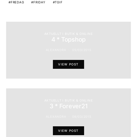
FREDAG
FRIDAY
TGIF
AKTUELLT I BUTIK & ONLINE
4 * Topshop
ALEXANDRA
05/03/2015
VIEW POST
AKTUELLT I BUTIK & ONLINE
3 * Forever21
ALEXANDRA
06/03/2015
VIEW POST