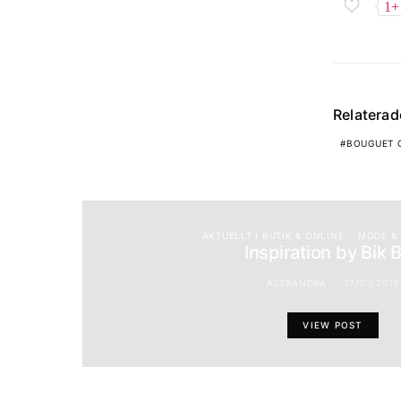
1+
Relatera
BOUGUET 
AKTUELLT I BUTIK & ONLINE
MODE & 
Inspiration by Bik 
ALEXANDRA
17/03/2015
VIEW POST