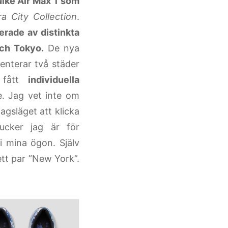
Nike Air Max 1 som
a City Collection
.
uerade av distinkta
och Tokyo.
De nya
enterar två städer
n fått
individuella
e. Jag vet inte om
agsläget att klicka
cker jag är för
i mina ögon. Själv
tt par ”New York”.