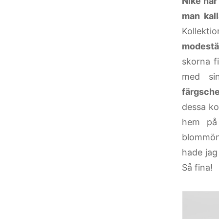
Nike har
man kall
Kollekti
modestäd
skorna f
med sin
färgsch
dessa ko
hem p
blommöns
hade jag
Så fina!