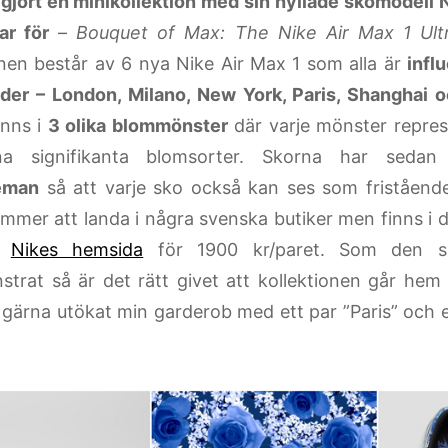
 gjort en minikollektion med sin hyllade skomodell 
ar för
–
Bouquet of Max: The Nike Air Max 1 Ultr
onen består av 6 nya Nike Air Max 1 som alla är
infl
er – London, Milano, New York, Paris, Shanghai 
inns i
3 olika blommönster
där varje mönster repres
a signifikanta blomsorter. Skorna har seda
eman
så att varje sko också kan ses som friståend
mmer att landa i några svenska butiker men finns i d
å
Nikes hemsida
för 1900 kr/paret. Som den su
trat så är det rätt givet att kollektionen går hem 
 gärna utökat min garderob med ett par ”Paris” och e