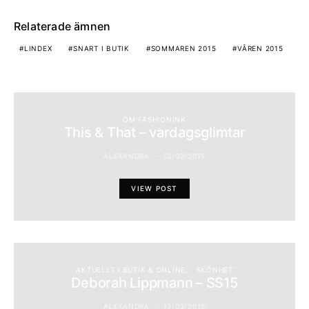
Relaterade ämnen
LINDEX
SNART I BUTIK
SOMMAREN 2015
VÅREN 2015
OM FASHIONINK
This & That – vardagsglimtar
ALEXANDRA
13/03/2015
VIEW POST
AKTUELLT I BUTIK & ONLINE
SKÖNHET
Deborah Lippmann – SS15
ALEXANDRA
13/03/2015