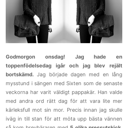
Godmorgon onsdag! Jag hade en
toppenfödelsedag igår och jag blev rejält
bortskämd.
Jag började dagen med en lång
mysstund i sängen med Sixten som de senaste
veckorna har varit väldigt pappakär. Han valde
med andra ord rätt dag för att vara lite mer
kärleksfull mot sin mor. Precis innan jag skulle
iväg in till stan för att möta upp bästa vännen
så kom brevbäraren med
5 olika pressutskick
.