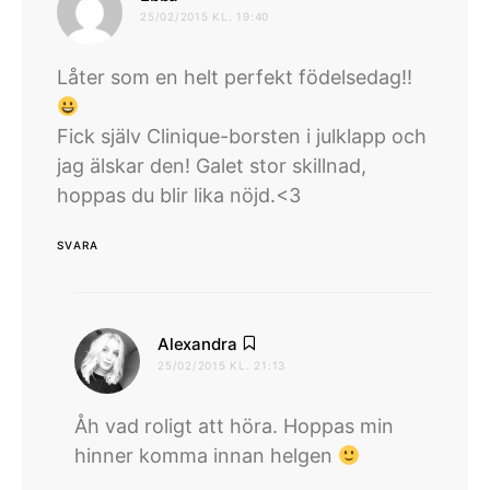
25/02/2015 KL. 19:40
Låter som en helt perfekt födelsedag!!
Fick själv Clinique-borsten i julklapp och
jag älskar den! Galet stor skillnad,
hoppas du blir lika nöjd.<3
SVARA
skriver:
Alexandra
25/02/2015 KL. 21:13
Åh vad roligt att höra. Hoppas min
hinner komma innan helgen