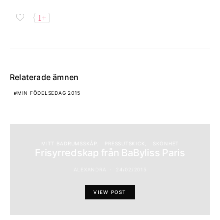
1+
Relaterade ämnen
MIN FÖDELSEDAG 2015
MITT BADRUMSSKÅP
PRESSUTSKICK
SKÖNHET
Frisyrredskap från BaByliss Paris
ALEXANDRA
24/02/2015
VIEW POST