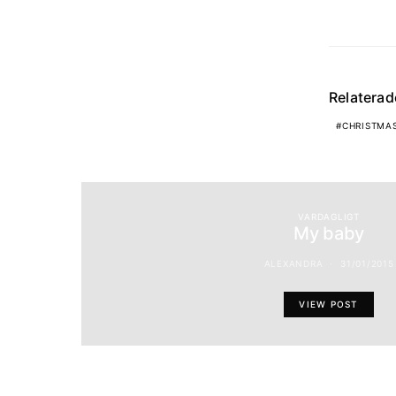
Relatera
CHRISTMAS
VARDAGLIGT
My baby
ALEXANDRA
31/01/2015
VIEW POST