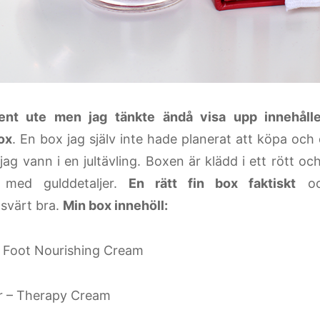
ent ute men jag tänkte ändå visa upp innehålle
ox
. En box jag själv inte hade planerat att köpa och 
 jag vann i en jultävling. Boxen är klädd i ett rött 
 med gulddetaljer.
En rätt fin box faktiskt
och
svärt bra.
Min box innehöll:
 Foot Nourishing Cream
r – Therapy Cream