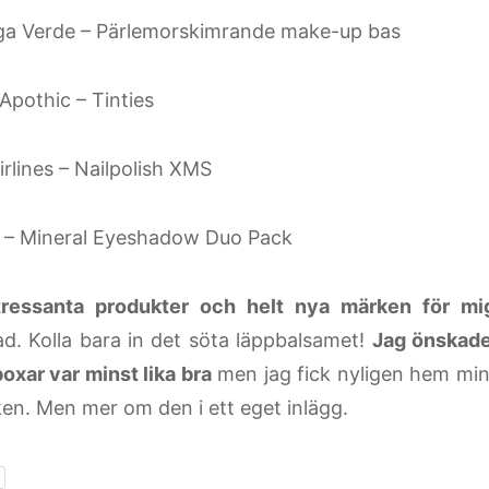
a Verde – Pärlemorskimrande make-up bas
Apothic – Tinties
rlines – Nailpolish XMS
 – Mineral Eyeshadow Duo Pack
ntressanta produkter och helt nya märken för mi
d. Kolla bara in det söta läppbalsamet!
Jag önskade
oxar var minst lika bra
men jag fick nyligen hem min 
ken. Men mer om den i ett eget inlägg.