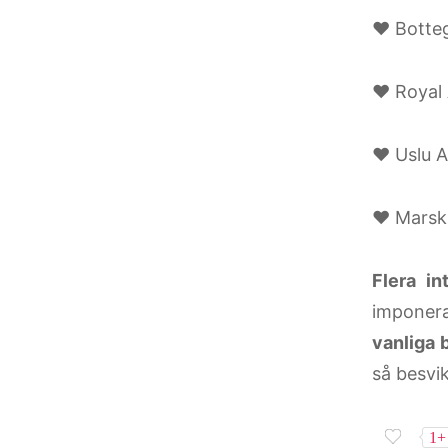
♥ Botteg
♥ Royal 
♥ Uslu Ai
♥ Marsk
Flera i
imponera
vanliga b
så besvi
1+