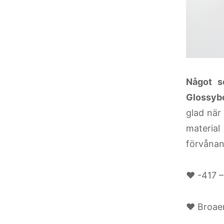
Något s
Glossyb
glad när
material
förvånan
♥ -417 –
♥ Broae