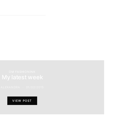
OM FASHIONINK
My latest week
ALEXANDRA
01/02/2015
VIEW POST