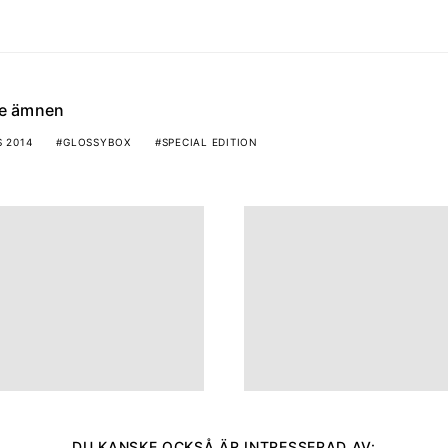
de ämnen
 2014
GLOSSYBOX
SPECIAL EDITION
DU KANSKE OCKSÅ ÄR INTRESSERAD AV: