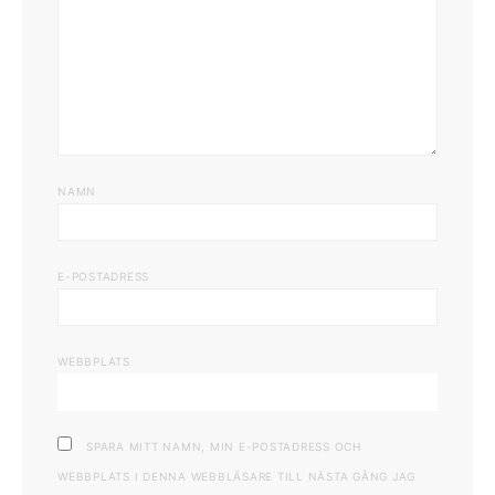
NAMN
E-POSTADRESS
WEBBPLATS
SPARA MITT NAMN, MIN E-POSTADRESS OCH
WEBBPLATS I DENNA WEBBLÄSARE TILL NÄSTA GÅNG JAG