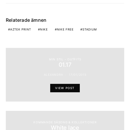
Relaterade ämnen
AZTEK PRINT
NIKE
NIKE FREE
STADIUM
MIN STIL - OUTFITS
01.17
ALEXANDRA
17/01/2015
VIEW POST
KOMMANDE SÄSONG & KOLLEKTIONER
White lace