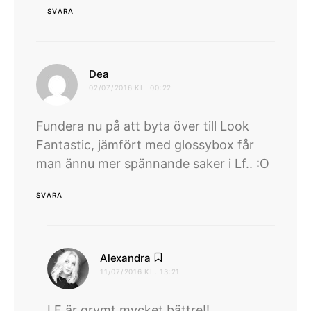
SVARA
skriver:
Dea
02/07/2016 KL. 00:22
Fundera nu på att byta över till Look
Fantastic, jämfört med glossybox får
man ännu mer spännande saker i Lf.. :O
SVARA
skriver:
Alexandra
11/07/2016 KL. 13:21
LF är grymt mycket bättre!!