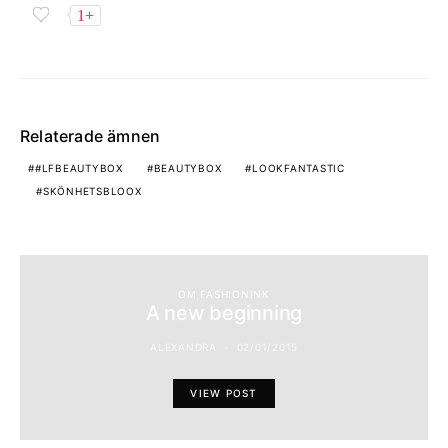
1+
Relaterade ämnen
#LFBEAUTYBOX
BEAUTYBOX
LOOKFANTASTIC
SKÖNHETSBLOOX
OM FASHIONINK
A new beginning
ALEXANDRA
02/01/2015
VIEW POST