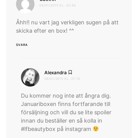
06/01/2015 KL. 20:54
Åhh!! nu vart jag verkligen sugen på att
skicka efter en box! ^^
SVARA
skriver:
Alexandra
06/01/2015 KL. 21:15
Du kommer nog inte att ångra dig.
Januariboxen finns fortfarande till
försäljning och vill du se lite spoiler
innan du beställer en så kolla in
#lfbeautybox på instagram