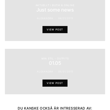
AKTUELLT I BUTIK & ONLINE
Just some news
ALEXANDRA
04/01/2015
VIEW POST
MIN STIL - OUTFITS
01.05
ALEXANDRA
05/01/2015
VIEW POST
DU KANSKE OCKSÅ ÄR INTRESSERAD AV: