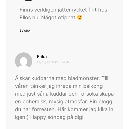
Finns verkligen jättemycket fint hos
Ellos nu. Något otippat
SVARA
skriver:
Erika
11/01/2015 KL. 14:44
Älskar kuddarna med bladmönster. Till
våren tänker jag inreda min balkong
med just såna kuddar och försöka skapa
en bohemisk, mysig atmosfär. Fin blogg
du har förresten. Här kommer jag kika in
igen:) Happy söndag på dig!