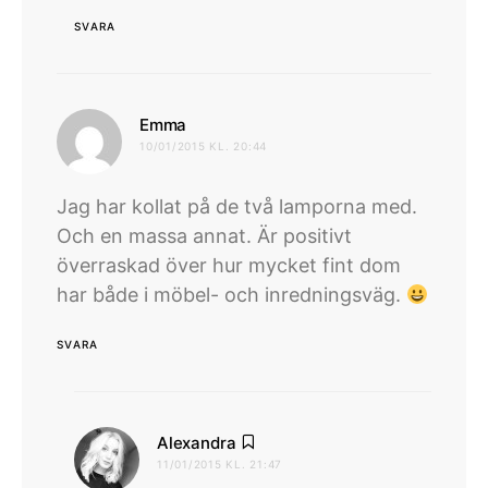
SVARA
skriver:
Emma
10/01/2015 KL. 20:44
Jag har kollat på de två lamporna med.
Och en massa annat. Är positivt
överraskad över hur mycket fint dom
har både i möbel- och inredningsväg.
SVARA
skriver:
Alexandra
11/01/2015 KL. 21:47