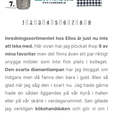
1
||
2
||
3
||
4
||
5
||
6
||
7
||
8
||
9
Inredningssortimentet hos Ellos är just nu inte
att leka med.
Här ovan har jag plockat ihop
9 av
mina favoriter
men det finns även ett par riktigt
snygga möbler som inte fick plats i kollaget.
Den svarta diamantlampan
har jag bloggat om
tidigare men då fanns den bara i guld. Blev så
glad när jag såg den i svart nu. Jag hade gärna
hade en sådan liggandes på vår byrå i hallen
eller på vår skänk i vardagsrummet. Sen gillade
jag verkligen
kökshandduken
och gör vi om i