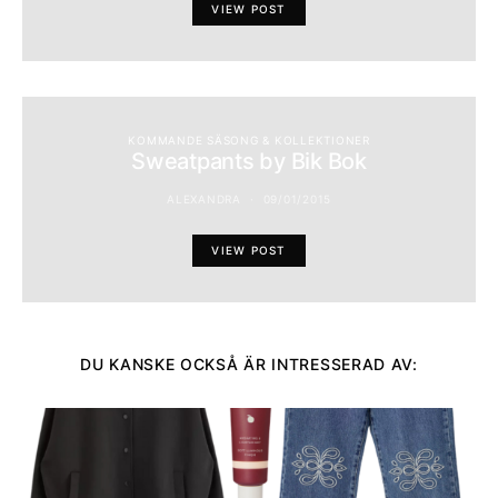
VIEW POST
KOMMANDE SÄSONG & KOLLEKTIONER
Sweatpants by Bik Bok
ALEXANDRA
09/01/2015
VIEW POST
DU KANSKE OCKSÅ ÄR INTRESSERAD AV: