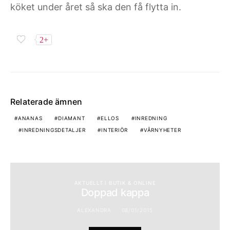
köket under året så ska den få flytta in.
2+
Relaterade ämnen
ANANAS
DIAMANT
ELLOS
INREDNING
INREDNINGSDETALJER
INTERIÖR
VÅRNYHETER
AKTUELLT I BUTIK & ONLINE
Doppad kappa
ALEXANDRA
08/01/2015