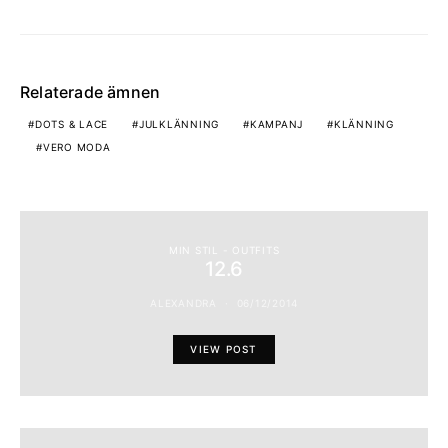
Relaterade ämnen
DOTS & LACE
JULKLÄNNING
KAMPANJ
KLÄNNING
VERO MODA
MIN STIL - OUTFITS
12.6
ALEXANDRA
06/12/2014
VIEW POST