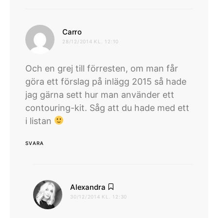
skriver:
Carro
28/12/2014 KL. 12:10
Och en grej till förresten, om man får
göra ett förslag på inlägg 2015 så hade
jag gärna sett hur man använder ett
contouring-kit. Såg att du hade med ett
i listan
SVARA
skriver:
Alexandra
30/12/2014 KL. 12:30