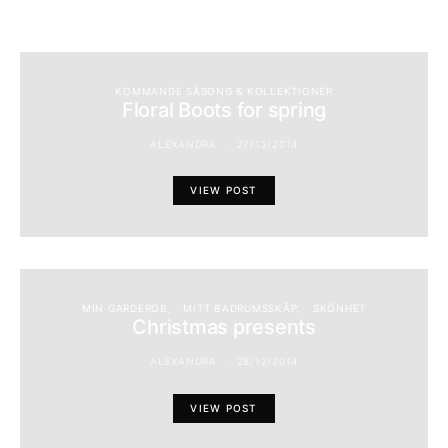
KOMMANDE SÄSONG & KOLLEKTIONER
Floral Boots for spring
ALEXANDRA
27/12/2014
VIEW POST
MIN GARDEROB
MITT BADRUMSSKÅP
SKÖNHET
Christmas presents
ALEXANDRA
28/12/2014
VIEW POST