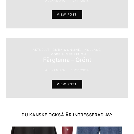
ALEXANDRA
12/11/2014
VIEW POST
AKTUELLT I BUTIK & ONLINE
KOLLAGE
MODE & INSPIRATION
Färgtema – Grönt
ALEXANDRA
13/11/2014
VIEW POST
DU KANSKE OCKSÅ ÄR INTRESSERAD AV: