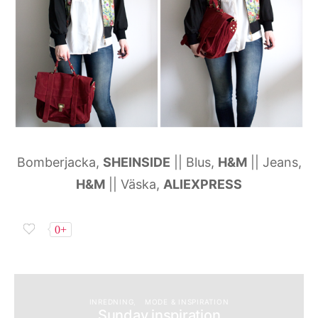
Bomberjacka,
SHEINSIDE
|| Blus,
H&M
|| Jeans,
H&M
|| Väska,
ALIEXPRESS
0+
INREDNING
MODE & INSPIRATION
Sunday inspiration