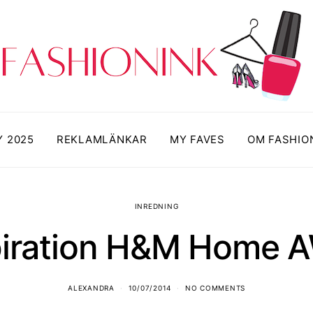
Y 2025
REKLAMLÄNKAR
MY FAVES
OM FASHIO
INREDNING
piration H&M Home 
ALEXANDRA
10/07/2014
NO COMMENTS