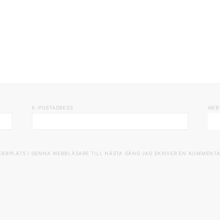
E-POSTADRESS
WEB
EBBPLATS I DENNA WEBBLÄSARE TILL NÄSTA GÅNG JAG SKRIVER EN KOMMENTA