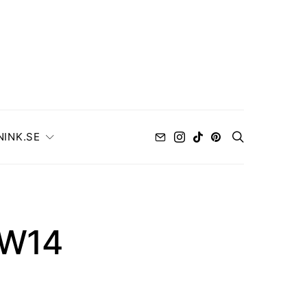
NINK.SE
AW14