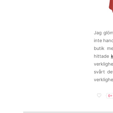
Jag glöm
inte hand
butik m
hittade
verkligh
svårt de
verkligh
0+