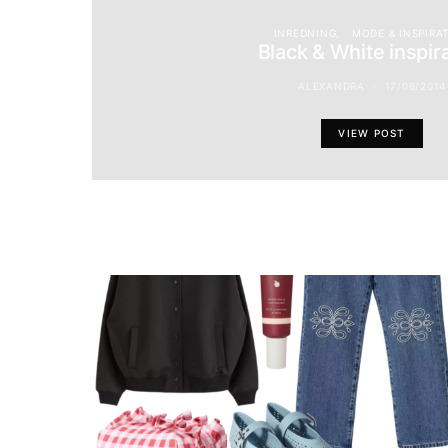
INREDNING
MODE & INSPIRA
Black & White inspir
ALEXANDRA
17/06/2014
VIEW POST