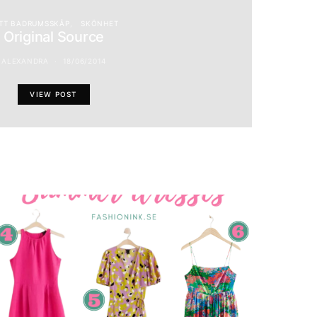
TT BADRUMSSKÅP
SKÖNHET
Original Source
ALEXANDRA
18/06/2014
VIEW POST