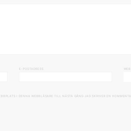
E-POSTADRESS
WEB
EBBPLATS I DENNA WEBBLÄSARE TILL NÄSTA GÅNG JAG SKRIVER EN KOMMENTA