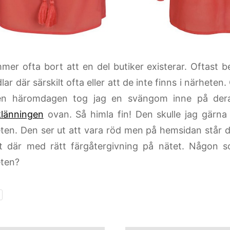
mer ofta bort att en del butiker existerar. Oftast b
lar där särskilt ofta eller att de inte finns i närhete
en häromdagen tog jag en svängom inne på de
klänningen
ovan. Så himla fin! Den skulle jag gärna 
eten. Den ser ut att vara röd men på hemsidan står d
t där med rätt färgåtergivning på nätet. Någon s
eten?