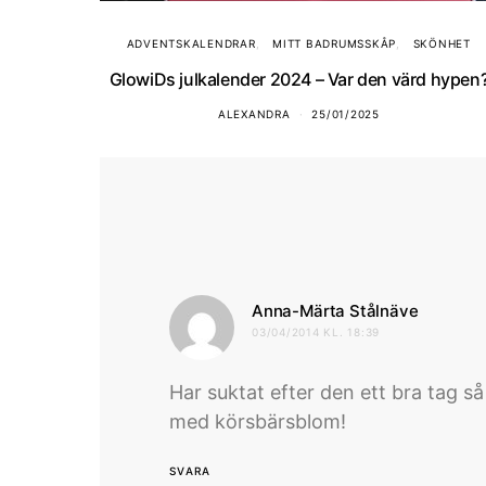
ADVENTSKALENDRAR
MITT BADRUMSSKÅP
SKÖNHET
GlowiDs julkalender 2024 – Var den värd hypen
ALEXANDRA
25/01/2025
skriver:
Anna-Märta Stålnäve
03/04/2014 KL. 18:39
Har suktat efter den ett bra tag så
med körsbärsblom!
SVARA