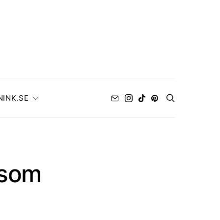
NINK.SE
ssom