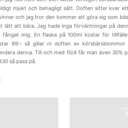
äldigt mjukt och behagligt sätt. Doften sitter kvar e
vinner och jag tror den kommer att göra sig som bä
igt lätt att bära. Jag hade inga förväntningar på de
n fångat mig. En flaska på 100ml kostar för tillfäll
tar 89:- så gillar ni doften av körsbärsblommor
dera denna. Till och med 10/4 får man även 30% på
R30
så pass på.
E
INR