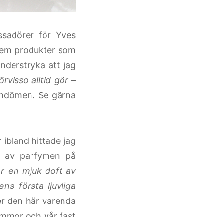
ssadörer för Yves
 hem produkter som
nderstryka att jag
förvisso alltid gör
–
 omdömen. Se gärna
 ibland hittade jag
en av parfymen på
ar en mjuk doft av
s första ljuvliga
ter den här varenda
ommor och vår fast