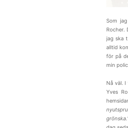
Som jag
Rocher. 
jag ska 
alltid k
för på d
min poli
Nå väl. I
Yves Ro
hemsida
nyutspr
grönska
dag seda