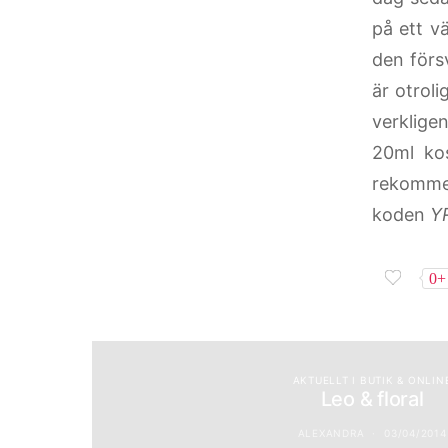
på ett v
den förs
är otrol
verklige
20ml kos
rekommen
koden
Y
0+
AKTUELLT I BUTIK & ONLIN
Leo & floral
ALEXANDRA
03/04/2014