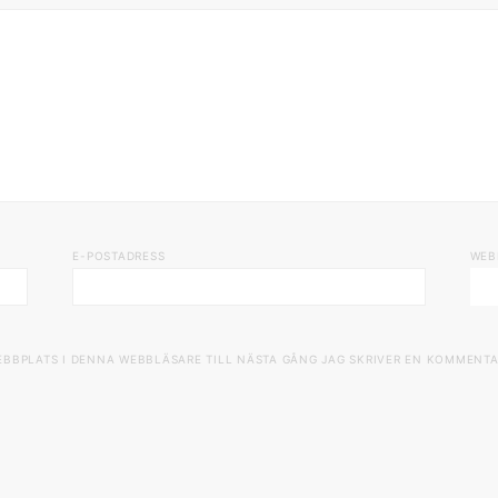
E-POSTADRESS
WEB
EBBPLATS I DENNA WEBBLÄSARE TILL NÄSTA GÅNG JAG SKRIVER EN KOMMENTA