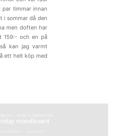
tt par timmar innan
st i sommar då den
nna men doften har
et 159:- och en på
 så kan jag varmt
 ett helt köp med
EDNING
MODE & INSPIRATION
Friday moodboard
ALEXANDRA
04/04/2014