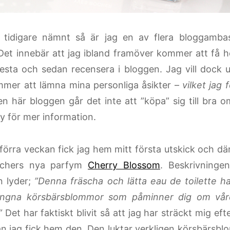
 tidigare nämnt så är jag en av flera bloggamba
Det innebär att jag ibland framöver kommer att få
testa och sedan recensera i bloggen. Jag vill dock u
ommer att lämna mina personliga åsikter –
vilket jag 
en här bloggen går det inte att ”köpa” sig till bra
cy för mer information.
 förra veckan fick jag hem mitt första utskick och där
chers nya parfym
Cherry Blossom
. Beskrivning
n lyder;
”Denna fräscha och lätta eau de toilette h
ungna körsbärsblommor som påminner dig om våren
.”
Det har faktiskt blivit så att jag har sträckt mig ef
n jag fick hem den. Den luktar verkligen körsbärsbl