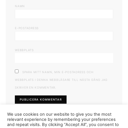
NAMN
E-POSTADRESS
WEBBPLATS
SPARA MITT NAMN, MIN E-POSTADRESS OCH
WEBBPLATS I DENNA WEBBLÄSARE TILL NÄSTA GÅNG JAG
SKRIVER EN KOMMENTAR.
We use cookies on our website to give you the most
relevant experience by remembering your preferences
and repeat visits. By clicking “Accept All”, you consent to