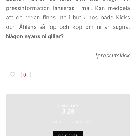
pressinformation lanseras i maj. Kan meddela
att de redan finns ute i butik hos både Kicks
och Åhlens så löp och köp om ni är sugna.
Någon nyans ni gillar?
*pressutskick
0+
VARDAGLIGT
3.29
ALEXANDRA
29/03/2014
VIEW POST