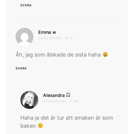
SVARA
skriver:
Emma w
30/03/2014 KL. 18:31
Åh, jag som älskade de sista haha
SVARA
skriver:
Alexandra
01/04/2014 KL. 21:39
Haha ja det är tur att smaken är som
baken