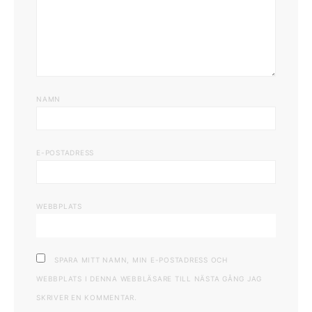
NAMN
E-POSTADRESS
WEBBPLATS
SPARA MITT NAMN, MIN E-POSTADRESS OCH
WEBBPLATS I DENNA WEBBLÄSARE TILL NÄSTA GÅNG JAG
SKRIVER EN KOMMENTAR.