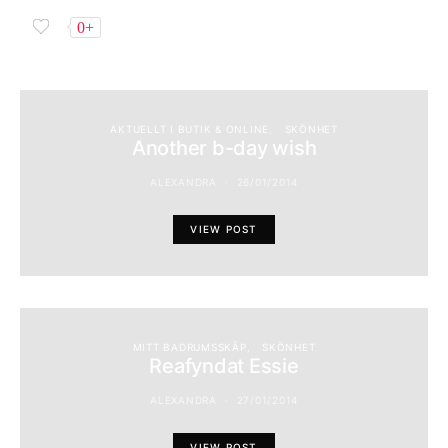
0+
AKTUELLT I BUTIK & ONLINE
SKÖNHET
Another b-day wish
ALEXANDRA
26/01/2014
VIEW POST
MITT BADRUMSSKÅP
SKÖNHET
Reafyndat Essie
ALEXANDRA
27/01/2014
VIEW POST