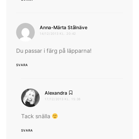
skriver:
Anna-Märta Stålnäve
14/12/2013 KL. 20:42
Du passar i färg på läpparna!
SVARA
skriver:
Alexandra
17/12/2013 KL. 15:38
Tack snälla
SVARA