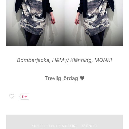
Bomberjacka, H&M // Klänning, MONKI
Trevlig lördag ♥
0+
AKTUELLT I BUTIK & ONLINE
SKÖNHET