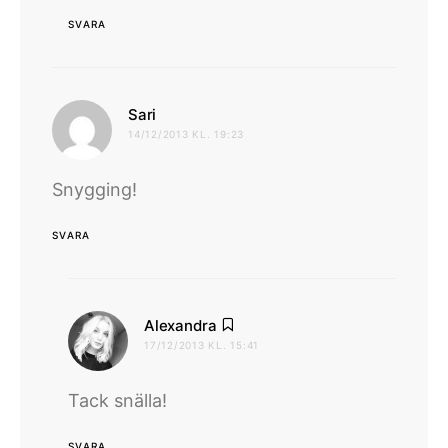
SVARA
skriver:
Sari
14/12/2013 KL. 19:23
Snygging!
SVARA
skriver:
Alexandra
17/12/2013 KL. 15:41
Tack snälla!
SVARA