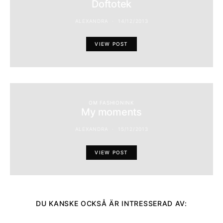
Doftotek
ALEXANDRA
14/12/2013
VIEW POST
OM FASHIONINK
My moments
ALEXANDRA
15/12/2013
VIEW POST
DU KANSKE OCKSÅ ÄR INTRESSERAD AV: