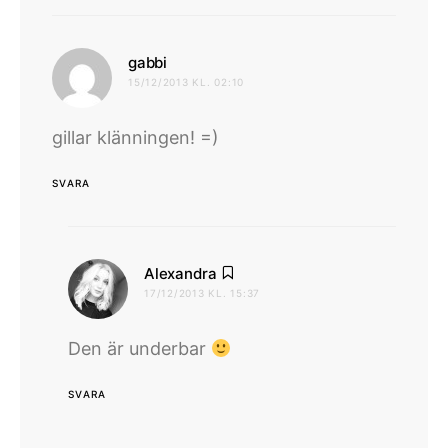
skriver:
gabbi
15/12/2013 KL. 02:10
gillar klänningen! =)
SVARA
skriver:
Alexandra
17/12/2013 KL. 15:37
Den är underbar
SVARA