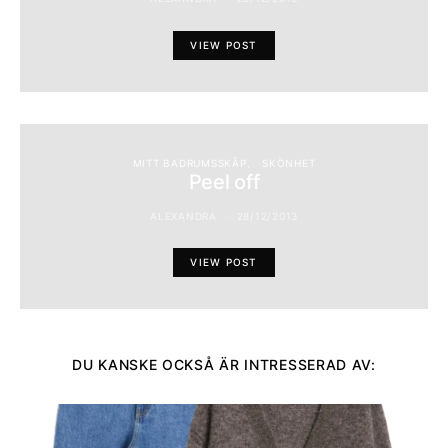
VIEW POST
MITT BADRUMSSKÅP
SKÖNHET
Peel off
ALEXANDRA
28/12/2013
VIEW POST
DU KANSKE OCKSÅ ÄR INTRESSERAD AV: