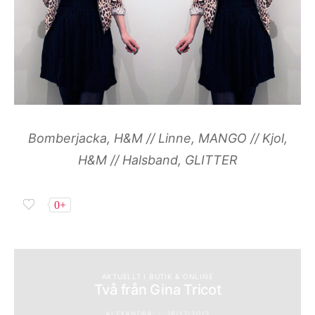
Bomberjacka, H&M // Linne, MANGO // Kjol,
H&M // Halsband, GLITTER
0+
AKTUELLT I BUTIK & ONLINE
Två från Gina Tricot
ALEXANDRA
28/12/2013