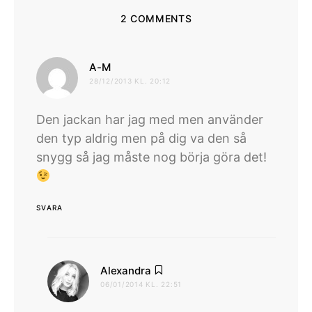
2 COMMENTS
skriver:
A-M
28/12/2013 KL. 20:12
Den jackan har jag med men använder
den typ aldrig men på dig va den så
snygg så jag måste nog börja göra det!
SVARA
skriver:
Alexandra
06/01/2014 KL. 22:51