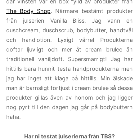
där vinsten var en box fylld av produkter från
The Body Shop
. Närmare bestämt produkter
från julserien Vanilla Bliss. Jag vann en
duschcream, duschscrub, bodybutter, handtvål
och handlotion. Lyxigt värre! Produkterna
doftar ljuvligt och mer åt cream brulee än
traditionell vaniljdoft. Supersmarrigt! Jag har
hittills bara hunnit testa handprodukterna men
jag har inget att klaga på hittills. Min älskade
man är barnsligt förtjust i cream brulee så dessa
produkter gillas även av honom och jag ligger
nog pyrt till den dagen jag går på bodybuttern
haha.
Har ni testat julserierna från TBS?