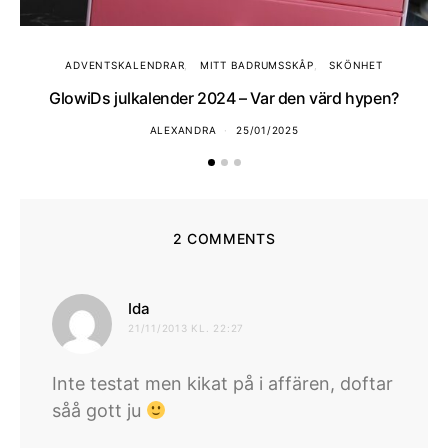
ADVENTSKALENDRAR
MITT BADRUMSSKÅP
SKÖNHET
GlowiDs julkalender 2024 – Var den värd hypen?
ALEXANDRA
25/01/2025
2 COMMENTS
skriver:
Ida
21/11/2013 KL. 22:27
Inte testat men kikat på i affären, doftar
såå gott ju