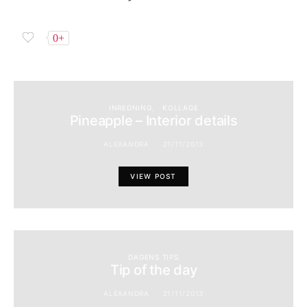
0+
INREDNING
KOLLAGE
Pineapple – Interior details
ALEXANDRA
21/11/2013
VIEW POST
DAGENS TIPS
Tip of the day
ALEXANDRA
21/11/2013