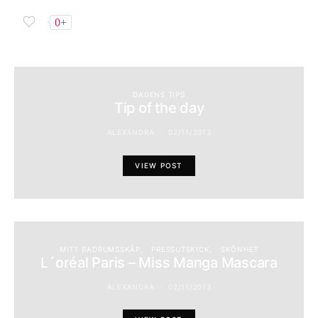
0+
DAGENS TIPS
Tip of the day
ALEXANDRA
02/11/2013
VIEW POST
MITT BADRUMSSKÅP
PRESSUTSKICK
SKÖNHET
L´oréal Paris – Miss Manga Mascara
ALEXANDRA
02/11/2013