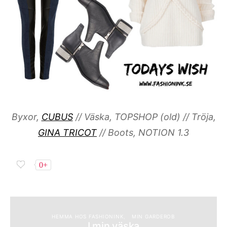
Byxor,
CUBUS
// Väska, TOPSHOP (old) // Tröja,
GINA TRICOT
// Boots, NOTION 1.3
0+
HEMMA HOS FASHIONINK
MIN GARDEROB
I min väska