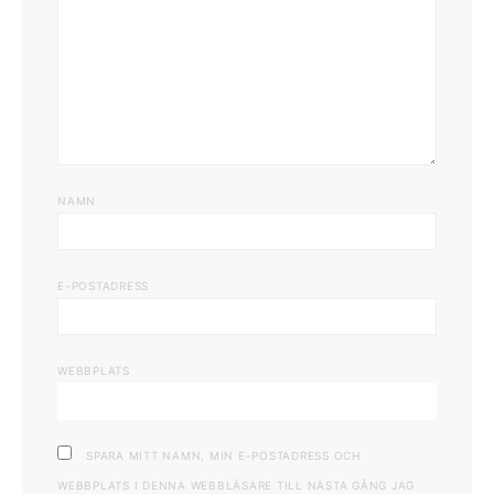
NAMN
E-POSTADRESS
WEBBPLATS
SPARA MITT NAMN, MIN E-POSTADRESS OCH
WEBBPLATS I DENNA WEBBLÄSARE TILL NÄSTA GÅNG JAG