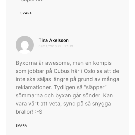
SVARA
skriver:
Tina Axelsson
09/11/2013 KL. 17:19
Byxorna är awesome, men en kompis
som jobbar på Cubus här i Oslo sa att de
inte ska säljas längre på grund av många
reklamationer. Tydligen så ”släpper”
sömmarna och byxan går sönder. Kan
vara värt att veta, synd på så snygga
brallor! :-S
SVARA