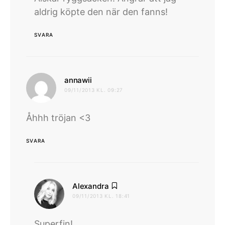
aldrig köpte den när den fanns!
SVARA
skriver:
annawii
09/11/2013 KL. 09:27
Åhhh tröjan <3
SVARA
skriver:
Alexandra
09/11/2013 KL. 18:41
Superfin!