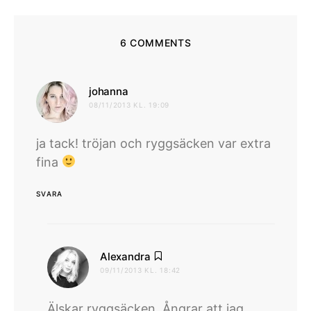
6 COMMENTS
skriver:
johanna
08/11/2013 KL. 19:09
ja tack! tröjan och ryggsäcken var extra
fina
SVARA
skriver:
Alexandra
09/11/2013 KL. 18:42
Älskar ryggsäcken. Ångrar att jag