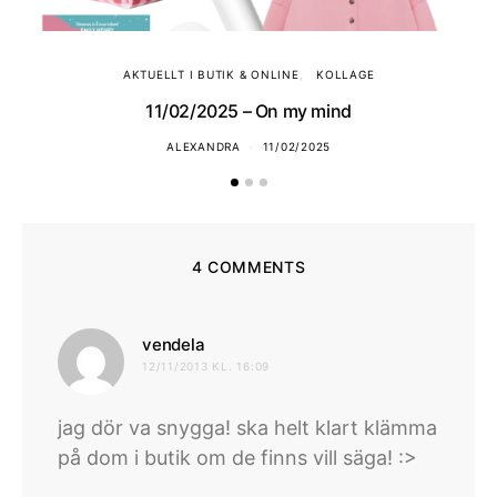
AKTUELLT I BUTIK & ONLINE
KOLLAGE
11/02/2025 – On my mind
ALEXANDRA
11/02/2025
4 COMMENTS
skriver:
vendela
12/11/2013 KL. 16:09
jag dör va snygga! ska helt klart klämma
på dom i butik om de finns vill säga! :>