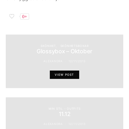
0+
SKÖNHET
SKÖNHETSBOXAR
Glossybox – Oktober
ALEXANDRA
12/11/2013
VIEW POST
MIN STIL - OUTFITS
11.12
ALEXANDRA
12/11/2013