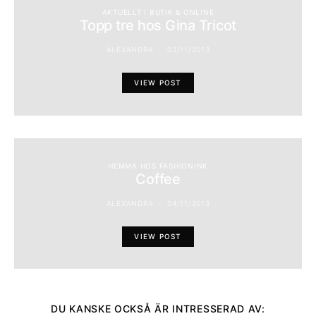
AKTUELLT I BUTIK & ONLINE
Topp tre hos Gina Tricot
ALEXANDRA
03/11/2013
VIEW POST
HEMMA HOS FASHIONINK
Coffee
ALEXANDRA
04/11/2013
VIEW POST
DU KANSKE OCKSÅ ÄR INTRESSERAD AV: