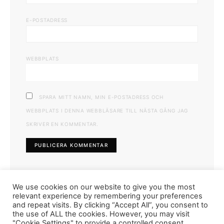
E-POSTADRESS
WEBBPLATS
SPARA MITT NAMN, MIN E-POSTADRESS OCH
WEBBPLATS I DENNA WEBBLÄSARE TILL NÄSTA GÅNG JAG
SKRIVER EN KOMMENTAR.
We use cookies on our website to give you the most
relevant experience by remembering your preferences
and repeat visits. By clicking “Accept All”, you consent to
the use of ALL the cookies. However, you may visit
"Cookie Settings" to provide a controlled consent.