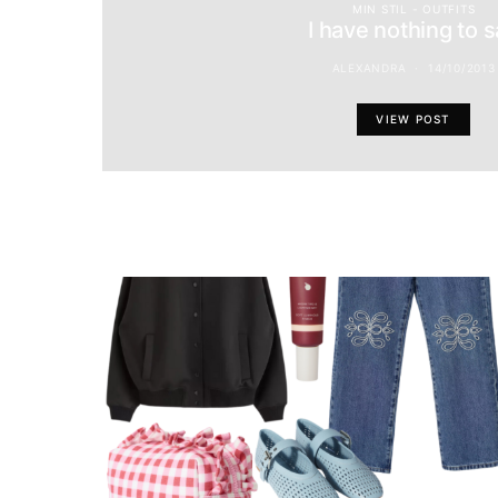
MIN STIL - OUTFITS
I have nothing to 
ALEXANDRA
14/10/2013
VIEW POST