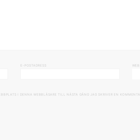
E-POSTADRESS
WEB
EBBPLATS I DENNA WEBBLÄSARE TILL NÄSTA GÅNG JAG SKRIVER EN KOMMENTA