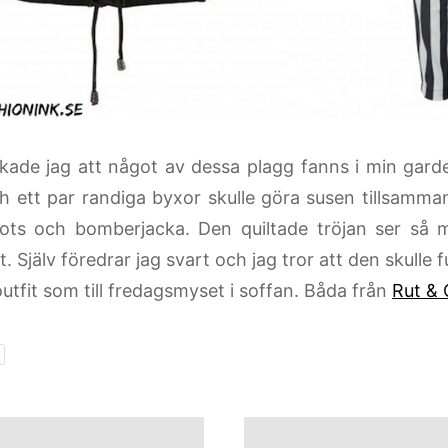
kade jag att något av dessa plagg fanns i min garde
ch ett par randiga byxor skulle göra susen tillsamma
oots och bomberjacka. Den quiltade tröjan ser så 
tt. Själv föredrar jag svart och jag tror att den skulle f
utfit som till fredagsmyset i soffan. Båda från
Rut & 