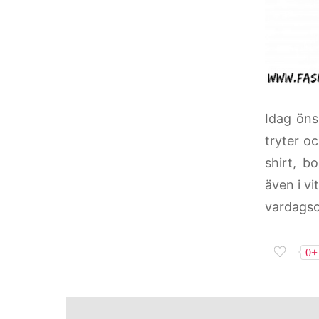
Idag öns
tryter o
shirt, b
även i vi
vardagso
0+