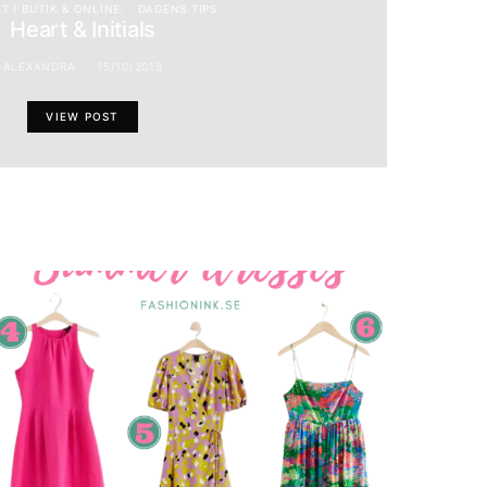
T I BUTIK & ONLINE
DAGENS TIPS
Heart & Initials
ALEXANDRA
15/10/2013
VIEW POST