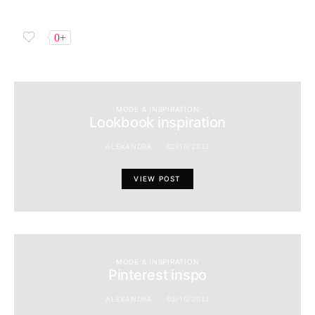
0+
MODE & INSPIRATION
Lookbook inspiration
ALEXANDRA
02/10/2013
VIEW POST
MODE & INSPIRATION
Pinterest inspo
ALEXANDRA
03/10/2013