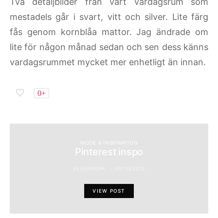
Två detaljbilder från vårt vardagsrum som
mestadels går i svart, vitt och silver. Lite färg
fås genom kornblåa mattor. Jag ändrade om
lite för någon månad sedan och sen dess känns
vardagsrummet mycket mer enhetligt än innan.
0+
MODE & INSPIRATION
Pinterest inspo
ALEXANDRA
03/10/2013
VIEW POST