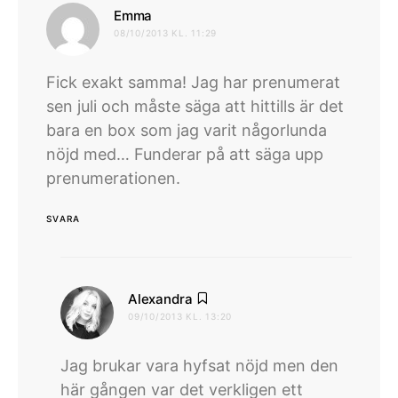
skriver:
Emma
08/10/2013 KL. 11:29
Fick exakt samma! Jag har prenumerat
sen juli och måste säga att hittills är det
bara en box som jag varit någorlunda
nöjd med… Funderar på att säga upp
prenumerationen.
SVARA
skriver:
Alexandra
09/10/2013 KL. 13:20
Jag brukar vara hyfsat nöjd men den
här gången var det verkligen ett