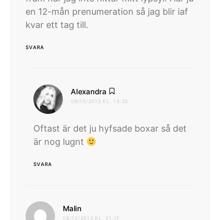
en 12-mån prenumeration så jag blir iaf
kvar ett tag till.
SVARA
skriver:
Alexandra
09/10/2013 KL. 13:20
Oftast är det ju hyfsade boxar så det
är nog lugnt
SVARA
skriver:
Malin
08/10/2013 KL. 21:17