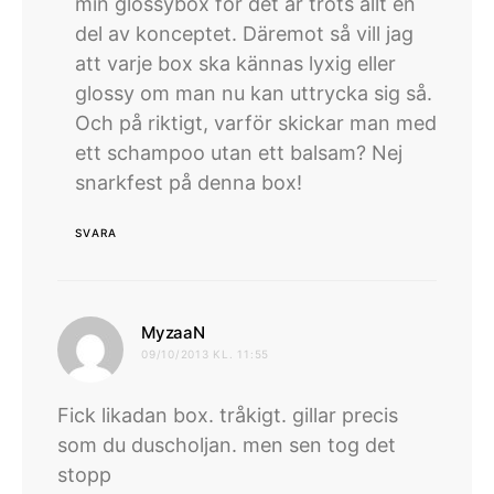
min glossybox för det är trots allt en
del av konceptet. Däremot så vill jag
att varje box ska kännas lyxig eller
glossy om man nu kan uttrycka sig så.
Och på riktigt, varför skickar man med
ett schampoo utan ett balsam? Nej
snarkfest på denna box!
SVARA
skriver:
MyzaaN
09/10/2013 KL. 11:55
Fick likadan box. tråkigt. gillar precis
som du duscholjan. men sen tog det
stopp