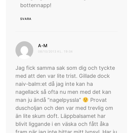
bottennapp!
SVARA
skriver:
A-M
08/10/2013 KL. 19:04
Jag fick samma sak som dig och tyckte
med att den var lite trist. Gillade dock
naiv-balm:et då jag inte kan ha
nagellack så ofta nu men med det kan
man ju ändå ”nagelpyssla”
Provat
duscholjan och den var med trevlig om
än lite skum doft. Läppbalsamet har
blivit liggande i en väska och fått åka
fram när jag inte hittar mitt lypsyl. Har ju