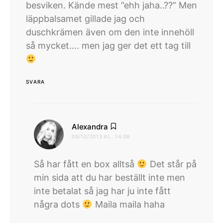
besviken. Kände mest ”ehh jaha..??” Men
läppbalsamet gillade jag och
duschkrämen även om den inte innehöll
så mycket…. men jag ger det ett tag till
SVARA
skriver:
Alexandra
09/10/2013 KL. 14:09
Så har fått en box alltså
Det står på
min sida att du har beställt inte men
inte betalat så jag har ju inte fått
några dots
Maila maila haha