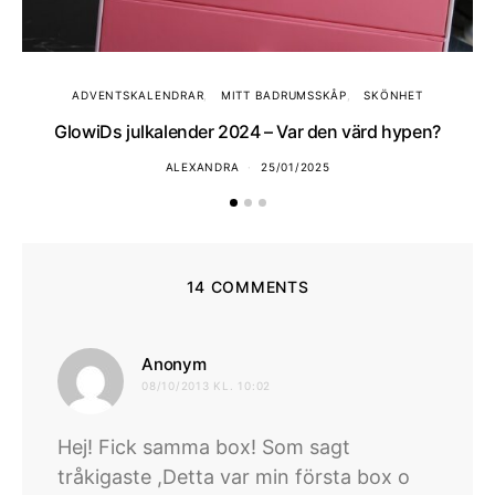
ADVENTSKALENDRAR
MITT BADRUMSSKÅP
SKÖNHET
GlowiDs julkalender 2024 – Var den värd hypen?
ALEXANDRA
25/01/2025
14 COMMENTS
skriver:
Anonym
08/10/2013 KL. 10:02
Hej! Fick samma box! Som sagt
tråkigaste ,Detta var min första box o