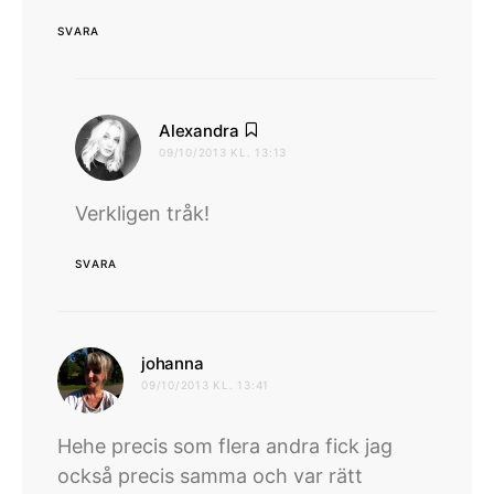
SVARA
skriver:
Alexandra
09/10/2013 KL. 13:13
Verkligen tråk!
SVARA
skriver:
johanna
09/10/2013 KL. 13:41
Hehe precis som flera andra fick jag
också precis samma och var rätt