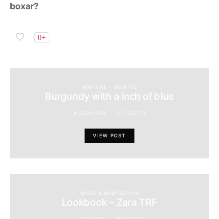
boxar?
0+
MIN STIL - OUTFITS
Burgundy with a inch of blue
ALEXANDRA
07/10/2013
VIEW POST
MODE & INSPIRATION
Lookbook – Zara TRF