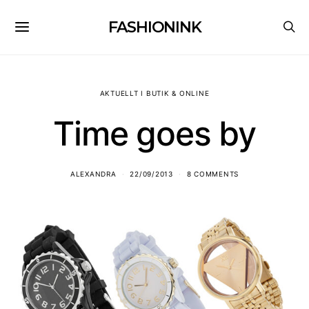
FASHIONINK
AKTUELLT I BUTIK & ONLINE
Time goes by
ALEXANDRA
22/09/2013
8 COMMENTS