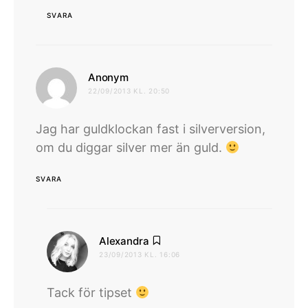
SVARA
skriver:
Anonym
22/09/2013 KL. 20:50
Jag har guldklockan fast i silverversion,
om du diggar silver mer än guld.
SVARA
skriver:
Alexandra
23/09/2013 KL. 16:06
Tack för tipset