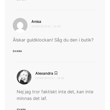
skriver:
Anisa
22/09/2013 KL. 23:33
Älskar guldklockan! Såg du den i butik?
SVARA
skriver:
Alexandra
23/09/2013 KL. 16:03
Nej jag tror faktiskt inte det, kan inte
minnas det iaf.
SVARA