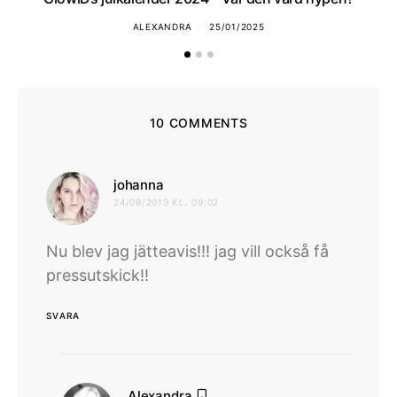
ALEXANDRA
25/01/2025
10 COMMENTS
skriver:
johanna
24/09/2013 KL. 09:02
Nu blev jag jätteavis!!! jag vill också få
pressutskick!!
SVARA
skriver:
Alexandra