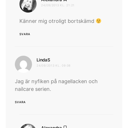
24/09/2013 KL. 21:21
Känner mig otroligt bortskämd
SVARA
skriver:
LindaS
24/09/2013 KL. 09:08
Jag är nyfiken på nagellacken och
nailcare serien.
SVARA
skriver:
Alexandra