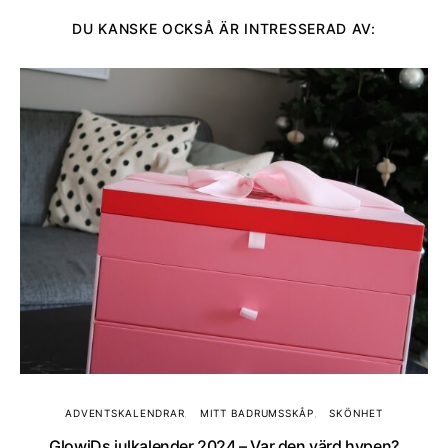
DU KANSKE OCKSÅ ÄR INTRESSERAD AV:
ADVENTSKALENDRAR
MITT BADRUMSSKÅP
SKÖNHET
GlowiDs julkalender 2024 – Var den värd hypen?