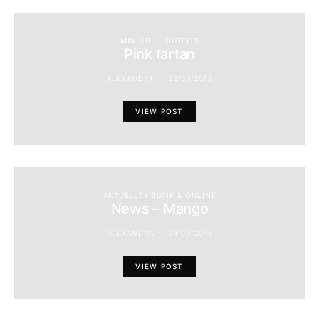
MIN STIL - OUTFITS
Pink tartan
ALEXANDRA
23/09/2013
VIEW POST
AKTUELLT I BUTIK & ONLINE
News – Mango
ALEXANDRA
24/09/2013
VIEW POST