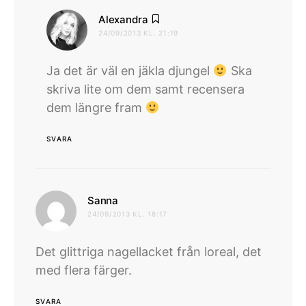
skriver:
Alexandra
24/09/2013 KL. 21:19
Ja det är väl en jäkla djungel
Ska
skriva lite om dem samt recensera
dem längre fram
SVARA
skriver:
Sanna
24/09/2013 KL. 18:17
Det glittriga nagellacket från loreal, det
med flera färger.
SVARA